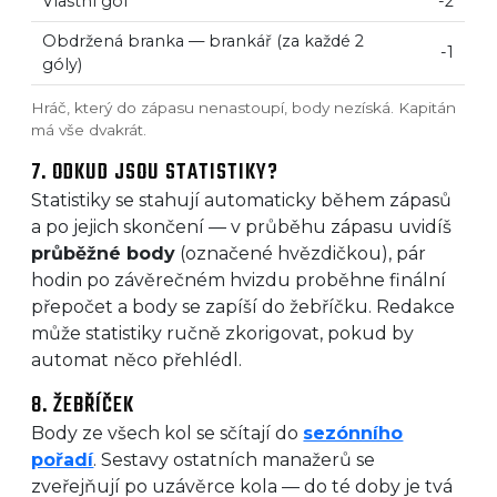
Vlastní gól
-2
Obdržená branka — brankář (za každé 2
-1
góly)
Hráč, který do zápasu nenastoupí, body nezíská. Kapitán
má vše dvakrát.
7. ODKUD JSOU STATISTIKY?
Statistiky se stahují automaticky během zápasů
a po jejich skončení — v průběhu zápasu uvidíš
průběžné body
(označené hvězdičkou), pár
hodin po závěrečném hvizdu proběhne finální
přepočet a body se zapíší do žebříčku. Redakce
může statistiky ručně zkorigovat, pokud by
automat něco přehlédl.
8. ŽEBŘÍČEK
Body ze všech kol se sčítají do
sezónního
pořadí
. Sestavy ostatních manažerů se
zveřejňují po uzávěrce kola — do té doby je tvá