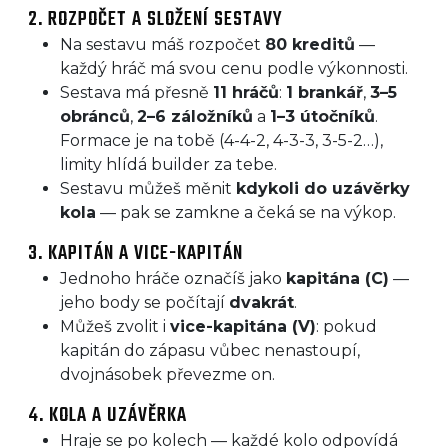
2. ROZPOČET A SLOŽENÍ SESTAVY
Na sestavu máš rozpočet
80 kreditů
—
každý hráč má svou cenu podle výkonnosti.
Sestava má přesně
11 hráčů
:
1 brankář
,
3–5
obránců
,
2–6 záložníků
a
1–3 útočníků
.
Formace je na tobě (4-4-2, 4-3-3, 3-5-2…),
limity hlídá builder za tebe.
Sestavu můžeš měnit
kdykoli do uzávěrky
kola
— pak se zamkne a čeká se na výkop.
3. KAPITÁN A VICE-KAPITÁN
Jednoho hráče označíš jako
kapitána (C)
—
jeho body se počítají
dvakrát
.
Můžeš zvolit i
vice-kapitána (V)
: pokud
kapitán do zápasu vůbec nenastoupí,
dvojnásobek převezme on.
4. KOLA A UZÁVĚRKA
Hraje se po kolech — každé kolo odpovídá