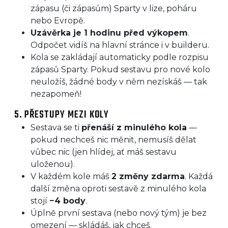
zápasu (či zápasům) Sparty v lize, poháru
nebo Evropě.
Uzávěrka je 1 hodinu před výkopem
.
Odpočet vidíš na hlavní stránce i v builderu.
Kola se zakládají automaticky podle rozpisu
zápasů Sparty. Pokud sestavu pro nové kolo
neuložíš, žádné body v něm nezískáš — tak
nezapomeň!
5. PŘESTUPY MEZI KOLY
Sestava se ti
přenáší z minulého kola
—
pokud nechceš nic měnit, nemusíš dělat
vůbec nic (jen hlídej, ať máš sestavu
uloženou).
V každém kole máš
2 změny zdarma
. Každá
další změna oproti sestavě z minulého kola
stojí
−4 body
.
Úplně první sestava (nebo nový tým) je bez
omezení — skládáš, jak chceš.