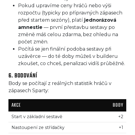
Pokud upravíme ceny hráčů nebo výši
rozpočtu (typicky po přípravných zápasech
před startem sezóny), platí
jednorázová
amnestie
— první přestavbu sestavy po
změně máš celou zdarma, bez ohledu na
počet změn.
Počítá se jen finální podoba sestavy při
uzávěrce — do té doby můžeš v builderu
zkoušet, co chceš, penalizaci vidíš průběžně.
6. BODOVÁNÍ
Body se počítají z reálných statistik hráčů v
zápasech Sparty:
AKCE
BODY
Start v základní sestavě
+2
Nastoupení ze střídačky
+1