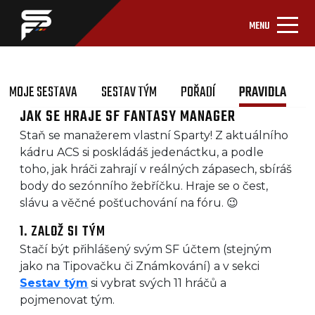
MENU
MOJE SESTAVA
SESTAV TÝM
POŘADÍ
PRAVIDLA
JAK SE HRAJE SF FANTASY MANAGER
Staň se manažerem vlastní Sparty! Z aktuálního
kádru ACS si poskládáš jedenáctku, a podle
toho, jak hráči zahrají v reálných zápasech, sbíráš
body do sezónního žebříčku. Hraje se o čest,
slávu a věčné pošťuchování na fóru. 😉
1. ZALOŽ SI TÝM
Stačí být přihlášený svým SF účtem (stejným
jako na Tipovačku či Známkování) a v sekci
Sestav tým
si vybrat svých 11 hráčů a
pojmenovat tým.