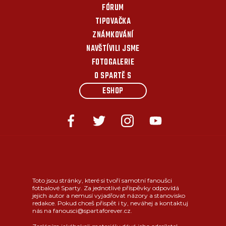
FÓRUM
TIPOVAČKA
ZNÁMKOVÁNÍ
NAVŠTÍVILI JSME
FOTOGALERIE
O SPARTĚ S
ESHOP
Toto jsou stránky, které si tvoří samotní fanoušci
fotbalové Sparty. Za jednotlivé příspěvky odpovídá
jejich autor a nemusí vyjadřovat názory a stanovisko
redakce. Pokud chceš přispět i ty, neváhej a kontaktuj
nás na fanousci@spartaforever.cz.