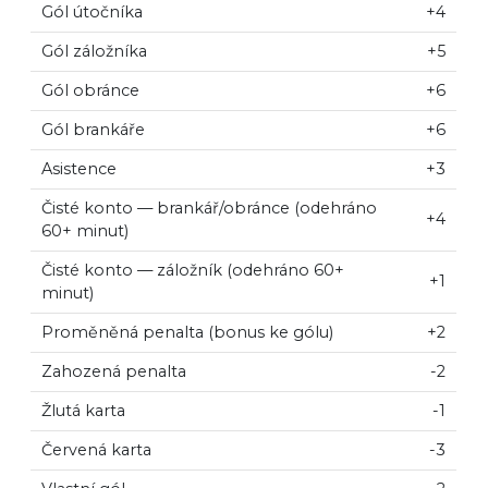
Gól útočníka
+4
Gól záložníka
+5
Gól obránce
+6
Gól brankáře
+6
Asistence
+3
Čisté konto — brankář/obránce (odehráno
+4
60+ minut)
Čisté konto — záložník (odehráno 60+
+1
minut)
Proměněná penalta (bonus ke gólu)
+2
Zahozená penalta
-2
Žlutá karta
-1
Červená karta
-3