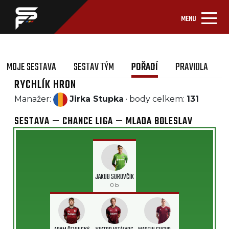
MENU
MOJE SESTAVA
SESTAV TÝM
POŘADÍ
PRAVIDLA
RYCHLÍK HRON
Manažer:
Jirka Stupka
· body celkem:
131
SESTAVA — CHANCE LIGA — MLADA BOLESLAV
JAKUB SUROVČÍK
0 b