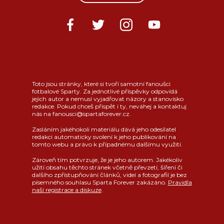
Toto jsou stránky, které si tvoří samotní fanoušci
fotbalové Sparty. Za jednotlivé příspěvky odpovídá
jejich autor a nemusí vyjadřovat názory a stanovisko
redakce. Pokud chceš přispět i ty, neváhej a kontaktuj
nás na fanousci@spartaforever.cz.
Zasláním jakéhokoli materiálu dává jeho odesílatel
redakci automaticky svolení k jeho publikování na
tomto webu a právo k případnému dalšímu využití.
Zároveň tím potvrzuje, že je jeho autorem. Jakékoliv
užití obsahu těchto stránek včetně převzetí, šíření či
dalšího zpřístupňování článků, videí a fotografií je bez
písemného souhlasu Sparta Forever zakázáno.
Pravidla
naší registrace a diskuze
.