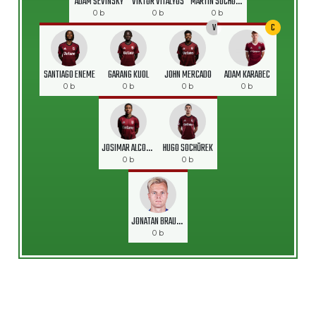
ADAM ŠEVINSKÝ
VIKTOR VITÁLYOS
MARTIN SUCHOMEL
0 b
0 b
0 b
V
C
SANTIAGO ENEME
GARANG KUOL
JOHN MERCADO
ADAM KARABEC
0 b
0 b
0 b
0 b
JOSIMAR ALCOCER
HUGO SOCHŮREK
0 b
0 b
JONATAN BRAUT BRUNES
0 b