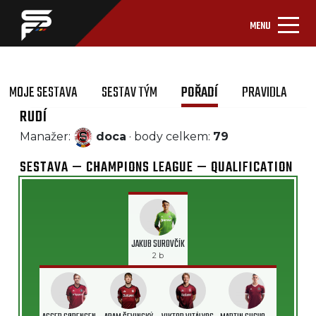
MENU
MOJE SESTAVA
SESTAV TÝM
POŘADÍ
PRAVIDLA
RUDÍ
Manažer:
doca
· body celkem:
79
SESTAVA — CHAMPIONS LEAGUE — QUALIFICATION
JAKUB SUROVČÍK
2 b