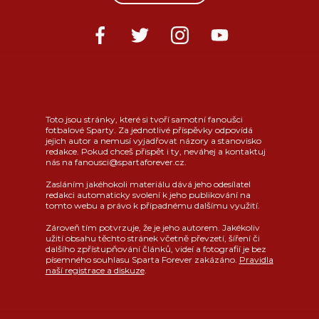
Toto jsou stránky, které si tvoří samotní fanoušci
fotbalové Sparty. Za jednotlivé příspěvky odpovídá
jejich autor a nemusí vyjadřovat názory a stanovisko
redakce. Pokud chceš přispět i ty, neváhej a kontaktuj
nás na fanousci@spartaforever.cz.
Zasláním jakéhokoli materiálu dává jeho odesílatel
redakci automaticky svolení k jeho publikování na
tomto webu a právo k případnému dalšímu využití.
Zároveň tím potvrzuje, že je jeho autorem. Jakékoliv
užití obsahu těchto stránek včetně převzetí, šíření či
dalšího zpřístupňování článků, videí a fotografií je bez
písemného souhlasu Sparta Forever zakázáno.
Pravidla
naší registrace a diskuze
.