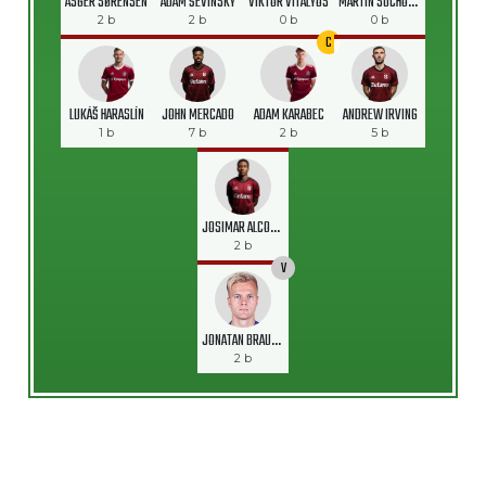
ASGER SØRENSEN
ADAM ŠEVINSKÝ
VIKTOR VITÁLYOS
MARTIN SUCHOMEL
2 b
2 b
0 b
0 b
C
LUKÁŠ HARASLÍN
JOHN MERCADO
ADAM KARABEC
ANDREW IRVING
1 b
7 b
2 b
5 b
JOSIMAR ALCOCER
2 b
V
JONATAN BRAUT BRUNES
2 b