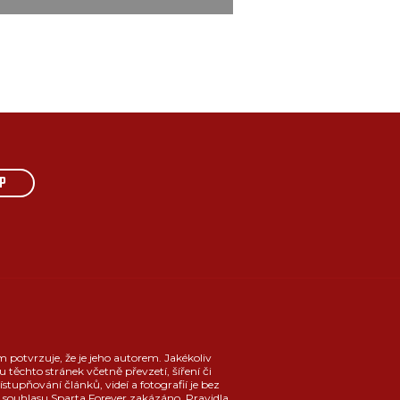
P
m potvrzuje, že je jeho autorem. Jakékoliv
u těchto stránek včetně převzetí, šíření či
ístupňování článků, videí a fotografií je bez
souhlasu Sparta Forever zakázáno.
Pravidla