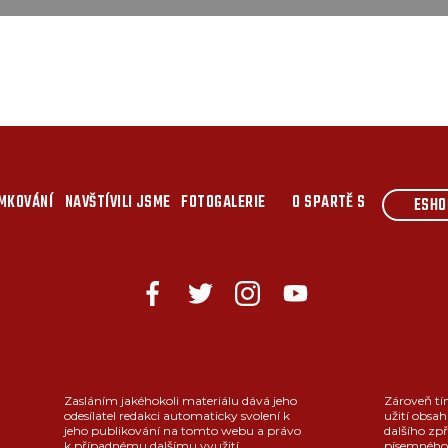
MKOVÁNÍ
NAVŠTÍVILI JSME
FOTOGALERIE
O SPARTĚ S
ESHO
Zasláním jakéhokoli materiálu dává jeho
Zároveň tí
odesílatel redakci automaticky svolení k
užití obsah
jeho publikování na tomto webu a právo
dalšího zpř
k případnému dalšímu využití.
písemného 