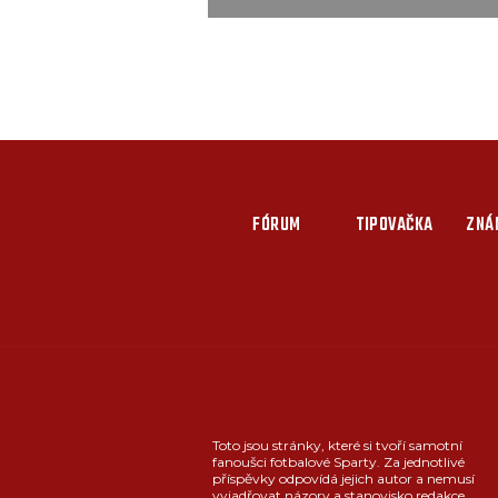
FÓRUM
TIPOVAČKA
ZNÁ
Toto jsou stránky, které si tvoří samotní
fanoušci fotbalové Sparty. Za jednotlivé
příspěvky odpovídá jejich autor a nemusí
vyjadřovat názory a stanovisko redakce.