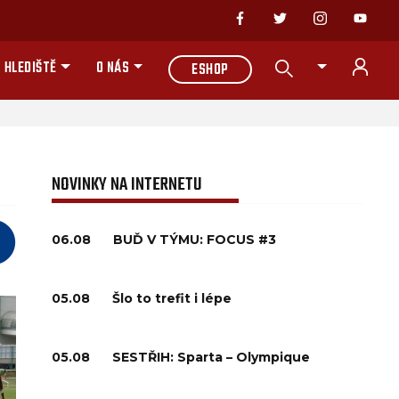
 HLEDIŠTĚ
O NÁS
ESHOP
NOVINKY NA INTERNETU
06.08
BUĎ V TÝMU: FOCUS #3
05.08
Šlo to trefit i lépe
05.08
SESTŘIH: Sparta – Olympique