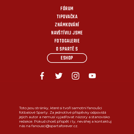
FÓRUM
TIPOVAČKA
ZNÁMKOVÁNÍ
NAVŠTÍVILI JSME
FOTOGALERIE
O SPARTĚ S
ESHOP
Toto jsou stránky, které si tvoří samotní fanoušci
fotbalové Sparty. Za jednotlivé příspěvky odpovídá
jejich autor a nemusí vyjadřovat názory a stanovisko
redakce. Pokud chceš přispět i ty, neváhej a kontaktuj
nás na fanousci@spartaforever.cz.