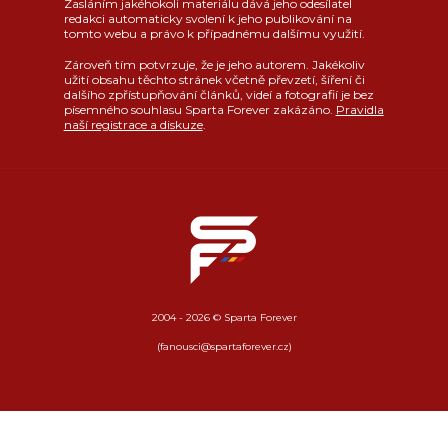
Zasláním jakéhokoli materiálu dává jeho odesílatel
redakci automaticky svolení k jeho publikování na
tomto webu a právo k případnému dalšímu využití.
Zároveň tím potvrzuje, že je jeho autorem. Jakékoliv
užití obsahu těchto stránek včetně převzetí, šíření či
dalšího zpřístupňování článků, videí a fotografií je bez
písemného souhlasu Sparta Forever zakázáno.
Pravidla
naší registrace a diskuze
.
2004 - 2026 © Sparta Forever
(fanousci@spartaforever.cz)