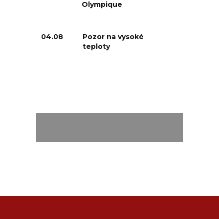
Olympique
04.08
Pozor na vysoké
teploty