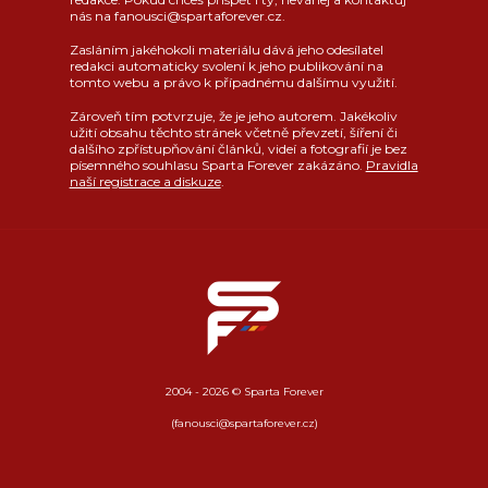
nás na fanousci@spartaforever.cz.
Zasláním jakéhokoli materiálu dává jeho odesílatel
redakci automaticky svolení k jeho publikování na
tomto webu a právo k případnému dalšímu využití.
Zároveň tím potvrzuje, že je jeho autorem. Jakékoliv
užití obsahu těchto stránek včetně převzetí, šíření či
dalšího zpřístupňování článků, videí a fotografií je bez
písemného souhlasu Sparta Forever zakázáno.
Pravidla
naší registrace a diskuze
.
2004 - 2026 © Sparta Forever
(fanousci@spartaforever.cz)