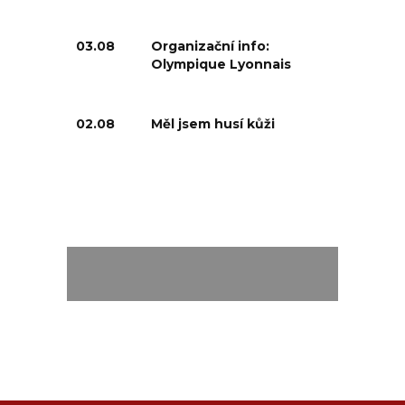
03.08
Organizační info:
Olympique Lyonnais
02.08
Měl jsem husí kůži