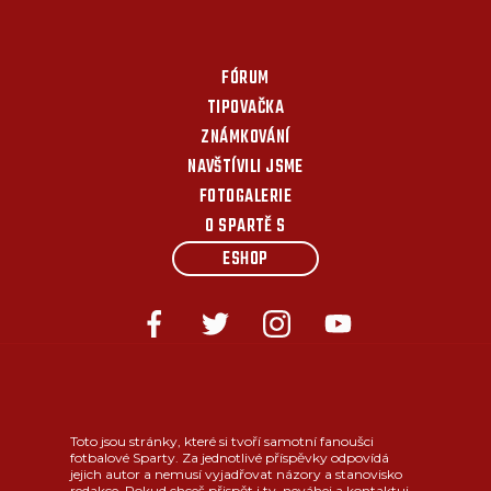
FÓRUM
TIPOVAČKA
ZNÁMKOVÁNÍ
NAVŠTÍVILI JSME
FOTOGALERIE
O SPARTĚ S
ESHOP
Toto jsou stránky, které si tvoří samotní fanoušci
fotbalové Sparty. Za jednotlivé příspěvky odpovídá
jejich autor a nemusí vyjadřovat názory a stanovisko
redakce. Pokud chceš přispět i ty, neváhej a kontaktuj