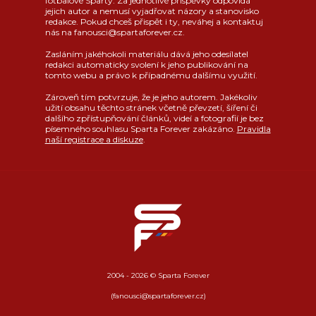
fotbalové Sparty. Za jednotlivé příspěvky odpovídá
jejich autor a nemusí vyjadřovat názory a stanovisko
redakce. Pokud chceš přispět i ty, neváhej a kontaktuj
nás na fanousci@spartaforever.cz.
Zasláním jakéhokoli materiálu dává jeho odesílatel
redakci automaticky svolení k jeho publikování na
tomto webu a právo k případnému dalšímu využití.
Zároveň tím potvrzuje, že je jeho autorem. Jakékoliv
užití obsahu těchto stránek včetně převzetí, šíření či
dalšího zpřístupňování článků, videí a fotografií je bez
písemného souhlasu Sparta Forever zakázáno.
Pravidla
naší registrace a diskuze
.
2004 - 2026 © Sparta Forever
(fanousci@spartaforever.cz)