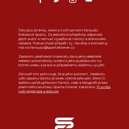
Toto jsou stránky, které si tvoří samotní fanoušci
fotbalové Sparty. Za jednotlivé příspěvky odpovídá
jejich autor a nemusí vyjadřovat názory a stanovisko
redakce. Pokud chceš přispět i ty, neváhej a kontaktuj
nás na fanousci@spartaforever.cz.
Zasláním jakéhokoli materiálu dává jeho odesílatel
redakci automaticky svolení k jeho publikování na
tomto webu a právo k případnému dalšímu využití.
Zároveň tím potvrzuje, že je jeho autorem. Jakékoliv
užití obsahu těchto stránek včetně převzetí, šíření či
dalšího zpřístupňování článků, videí a fotografií je bez
písemného souhlasu Sparta Forever zakázáno.
Pravidla
naší registrace a diskuze
.