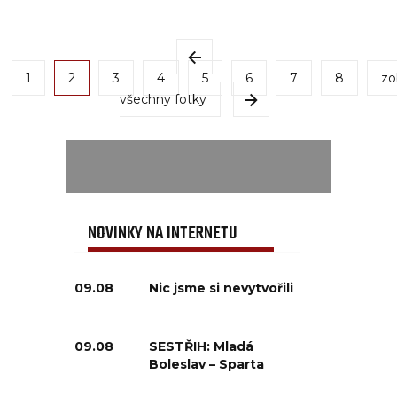
1
2
3
4
5
6
7
8
zo
všechny fotky
NOVINKY NA INTERNETU
09.08
Nic jsme si nevytvořili
09.08
SESTŘIH: Mladá
Boleslav – Sparta