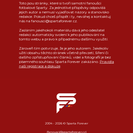
Toto jsou stránky, které si tvoří samotní fanoušci
fotbalové Sparty. Za jednotlivé příspěvky odpovídá
jejich autor a nemusí vyjadřovat názory a stanovisko
redakce. Pokud chceš přispět i ty, neváhej a kontaktuj
nás na fanousci@spartaforever.cz.
Zasláním jakéhokoli materiálu dává jeho odesílatel
redakci automaticky svolení k jeho publikování na
tomto webu a právo k případnému dalšímu využití.
Zároveň tím potvrzuje, že je jeho autorem. Jakékoliv
užití obsahu těchto stránek včetně převzetí, šíření či
dalšího zpřístupňování článků, videí a fotografií je bez
písemného souhlasu Sparta Forever zakázáno.
Pravidla
naší registrace a diskuze
.
2004 - 2026 © Sparta Forever
(fanousci@spartaforever.cz)