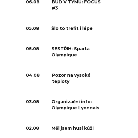
06.08
BUĎ V TÝMU: FOCUS
#3
05.08
Šlo to trefit i lépe
05.08
SESTŘIH: Sparta –
Olympique
04.08
Pozor na vysoké
teploty
03.08
Organizační info:
Olympique Lyonnais
02.08
Měl jsem husí kůži