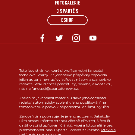
FOTOGALERIE
O SPARTĚ S
ESHOP
Toto jsou stránky, které si tvoří samotní fanoušci
fotbalové Sparty. Za jednotlivé příspěvky odpovídá
jejich autor a nemusí vyjadřovat názory a stanovisko
redakce. Pokud chceš přispět i ty, neváhej a kontaktuj
nás na fanousci@spartaforever.cz.
Zasláním jakéhokoli materiálu dává jeho odesílatel
redakci automaticky svolení k jeho publikování na
tomto webu a právo k případnému dalšímu využití.
Zároveň tím potvrzuje, že je jeho autorem. Jakékoliv
užití obsahu těchto stránek včetně převzetí, šíření či
dalšího zpřístupňování článků, videí a fotografií je bez
písemného souhlasu Sparta Forever zakázáno.
Pravidla
naší registrace a diskuze
.