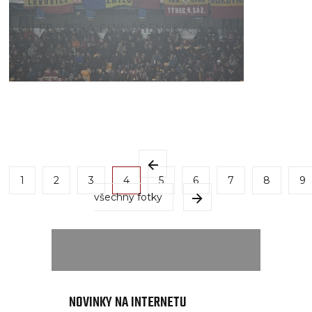
1
2
3
4
5
6
7
8
9
všechny fotky
NOVINKY NA INTERNETU