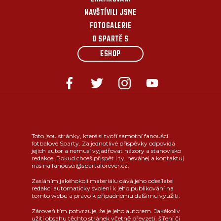
NAVŠTÍVILI JSME
FOTOGALERIE
O SPARTĚ S
ESHOP
Toto jsou stránky, které si tvoří samotní fanoušci
fotbalové Sparty. Za jednotlivé příspěvky odpovídá
jejich autor a nemusí vyjadřovat názory a stanovisko
redakce. Pokud chceš přispět i ty, neváhej a kontaktuj
nás na fanousci@spartaforever.cz.
Zasláním jakéhokoli materiálu dává jeho odesílatel
redakci automaticky svolení k jeho publikování na
tomto webu a právo k případnému dalšímu využití.
Zároveň tím potvrzuje, že je jeho autorem. Jakékoliv
užití obsahu těchto stránek včetně převzetí, šíření či