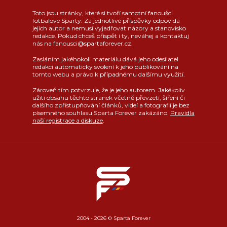
Toto jsou stránky, které si tvoří samotní fanoušci
fotbalové Sparty. Za jednotlivé příspěvky odpovídá
jejich autor a nemusí vyjadřovat názory a stanovisko
redakce. Pokud chceš přispět i ty, neváhej a kontaktuj
nás na fanousci@spartaforever.cz.
Zasláním jakéhokoli materiálu dává jeho odesílatel
redakci automaticky svolení k jeho publikování na
tomto webu a právo k případnému dalšímu využití.
Zároveň tím potvrzuje, že je jeho autorem. Jakékoliv
užití obsahu těchto stránek včetně převzetí, šíření či
dalšího zpřístupňování článků, videí a fotografií je bez
písemného souhlasu Sparta Forever zakázáno.
Pravidla
naší registrace a diskuze
.
2004 - 2026 © Sparta Forever