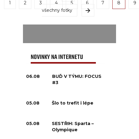
1
2
3
4
5
6
7
8
9
všechny fotky
NOVINKY NA INTERNETU
06.08
BUĎ V TÝMU: FOCUS
#3
05.08
Šlo to trefit i lépe
05.08
SESTŘIH: Sparta –
Olympique