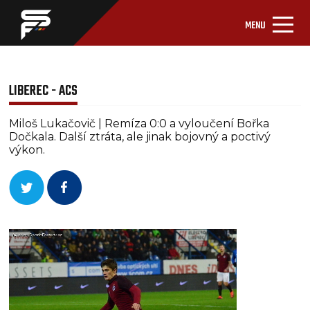
MENU
LIBEREC - ACS
Miloš Lukačovič | Remíza 0:0 a vyloučení Bořka
Dočkala. Další ztráta, ale jinak bojovný a poctivý
výkon.