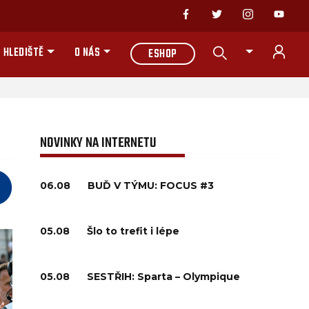
 HLEDIŠTĚ
O NÁS
ESHOP
NOVINKY NA INTERNETU
06.08
BUĎ V TÝMU: FOCUS #3
05.08
Šlo to trefit i lépe
05.08
SESTŘIH: Sparta – Olympique