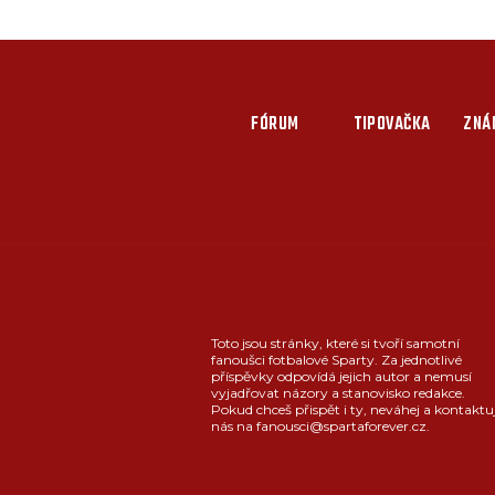
FÓRUM
TIPOVAČKA
ZNÁ
Toto jsou stránky, které si tvoří samotní
fanoušci fotbalové Sparty. Za jednotlivé
příspěvky odpovídá jejich autor a nemusí
vyjadřovat názory a stanovisko redakce.
Pokud chceš přispět i ty, neváhej a kontaktu
nás na fanousci@spartaforever.cz.