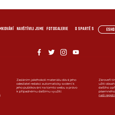
MKOVÁNÍ
NAVŠTÍVILI JSME
FOTOGALERIE
O SPARTĚ S
ESHO
Zasláním jakéhokoli materiálu dává jeho
Zároveň tí
odesílatel redakci automaticky svolení k
užití obsah
jeho publikování na tomto webu a právo
dalšího zpř
k případnému dalšímu využití.
písemného 
j
naší regist