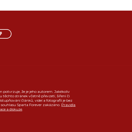
P
m potvrzuje, že je jeho autorem. Jakékoliv
u těchto stránek včetně převzetí, šíření či
ístupňování článků, videí a fotografií je bez
souhlasu Sparta Forever zakázáno.
Pravidla
race a diskuze
.