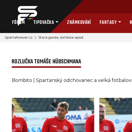
FÓRUM
TIPOVAČKA
ZNÁMKOVÁNÍ
FANTASY
N
Spartaforever.cz
Stará garda, exhibice apod.
ROZLUČKA TOMÁŠE HÜBSCHMANA
Bombito | Sparťanský odchovanec a velká fotbalová 