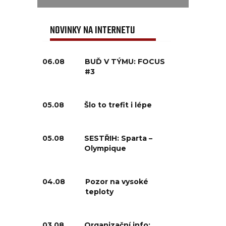
NOVINKY NA INTERNETU
06.08
BUĎ V TÝMU: FOCUS
#3
05.08
Šlo to trefit i lépe
05.08
SESTŘIH: Sparta –
Olympique
04.08
Pozor na vysoké
teploty
03.08
Organizační info: