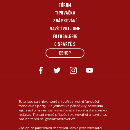
FÓRUM
TIPOVAČKA
ZNÁMKOVÁNÍ
NAVŠTÍVILI JSME
FOTOGALERIE
O SPARTĚ S
ESHOP
Toto jsou stránky, které si tvoří samotní fanoušci
fotbalové Sparty. Za jednotlivé příspěvky odpovídá
jejich autor a nemusí vyjadřovat názory a stanovisko
redakce. Pokud chceš přispět i ty, neváhej a kontaktuj
nás na fanousci@spartaforever.cz.
Zasláním jakéhokoli materiálu dává jeho odesílatel