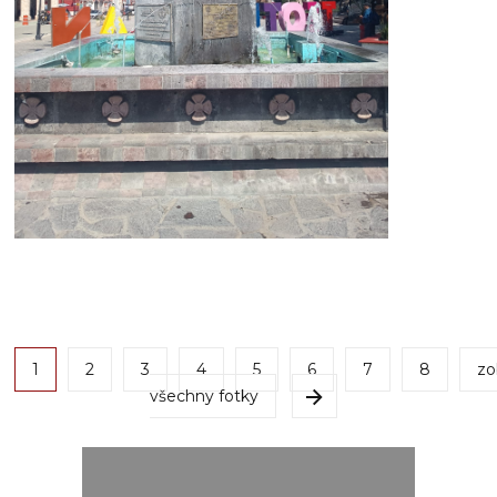
1
2
3
4
5
6
7
8
zo
všechny fotky