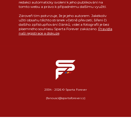
redakci automaticky svolení k jeho publikování na
tomto webu a právo k případnému dalšímu využití.
Zároveň tím potvrzuje, že je jeho autorem. Jakékoliv
užití obsahu těchto stránek včetně převzetí, šíření či
dalšího zpřístupňování článků, videí a fotografií je bez
písemného souhlasu Sparta Forever zakázáno.
Pravidla
naší registrace a diskuze
.
2004 - 2026 © Sparta Forever
(fanousci@spartaforever.cz)