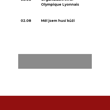
Olympique Lyonnais
02.08
Měl jsem husí kůži