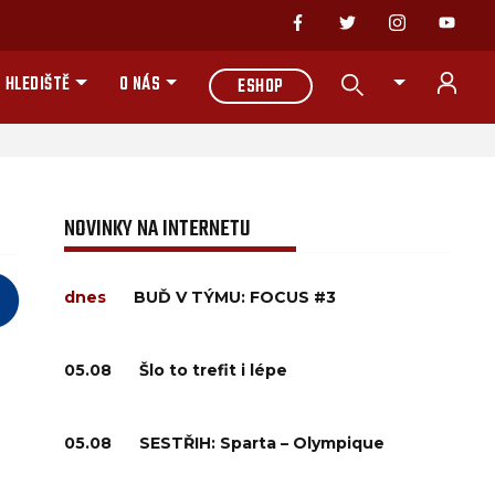
 HLEDIŠTĚ
O NÁS
ESHOP
NOVINKY NA INTERNETU
dnes
BUĎ V TÝMU: FOCUS #3
05.08
Šlo to trefit i lépe
05.08
SESTŘIH: Sparta – Olympique