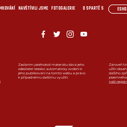
MKOVÁNÍ
NAVŠTÍVILI JSME
FOTOGALERIE
O SPARTĚ S
ESHO
Zasláním jakéhokoli materiálu dává jeho
Zároveň tí
odesílatel redakci automaticky svolení k
užití obsah
jeho publikování na tomto webu a právo
dalšího zpř
k případnému dalšímu využití.
písemného 
j
naší regist