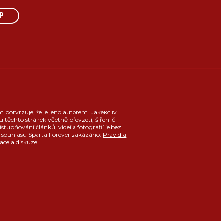
P
m potvrzuje, že je jeho autorem. Jakékoliv
u těchto stránek včetně převzetí, šíření či
ístupňování článků, videí a fotografií je bez
souhlasu Sparta Forever zakázáno.
Pravidla
race a diskuze
.