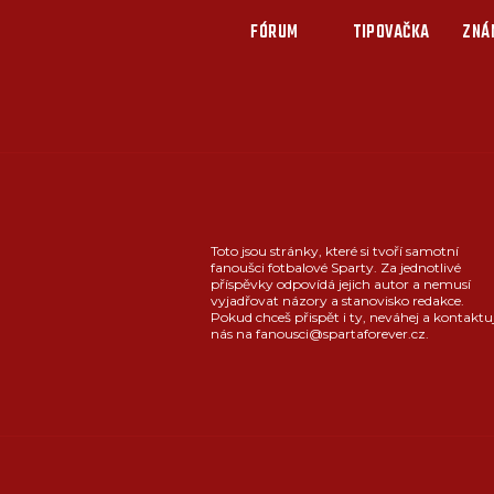
FÓRUM
TIPOVAČKA
ZNÁ
Toto jsou stránky, které si tvoří samotní
fanoušci fotbalové Sparty. Za jednotlivé
příspěvky odpovídá jejich autor a nemusí
vyjadřovat názory a stanovisko redakce.
Pokud chceš přispět i ty, neváhej a kontaktu
nás na fanousci@spartaforever.cz.