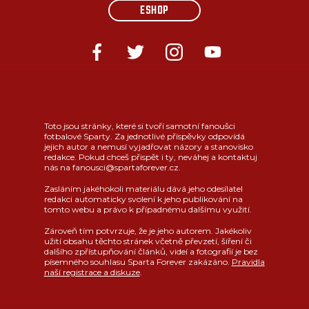
ESHOP
Toto jsou stránky, které si tvoří samotní fanoušci
fotbalové Sparty. Za jednotlivé příspěvky odpovídá
jejich autor a nemusí vyjadřovat názory a stanovisko
redakce. Pokud chceš přispět i ty, neváhej a kontaktuj
nás na fanousci@spartaforever.cz.
Zasláním jakéhokoli materiálu dává jeho odesílatel
redakci automaticky svolení k jeho publikování na
tomto webu a právo k případnému dalšímu využití.
Zároveň tím potvrzuje, že je jeho autorem. Jakékoliv
užití obsahu těchto stránek včetně převzetí, šíření či
dalšího zpřístupňování článků, videí a fotografií je bez
písemného souhlasu Sparta Forever zakázáno.
Pravidla
naší registrace a diskuze
.