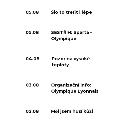
05.08
Šlo to trefit i lépe
05.08
SESTŘIH: Sparta –
Olympique
04.08
Pozor na vysoké
teploty
03.08
Organizační info:
Olympique Lyonnais
02.08
Měl jsem husí kůži