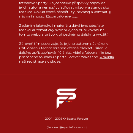
fotbalové Sparty. Za jednotlivé příspěvky odpovídá
jejich autor a nemusí vyjadřovat názory a stanovisko
redakce. Pokud chceš přispět i ty, neváhej a kontaktuj
nás na fanousci@spartaforever.cz.
Zasláním jakéhokoli materiálu dává jeho odesílatel
redakci automaticky svolení k jeho publikování na
tomto webu a právo k případnému dalšímu využití.
Zároveň tím potvrzuje, že je jeho autorem. Jakékoliv
užití obsahu těchto stránek včetně převzetí, šíření či
dalšího zpřístupňování článků, videí a fotografií je bez
písemného souhlasu Sparta Forever zakázáno.
Pravidla
naší registrace a diskuze
.
2004 - 2026 © Sparta Forever
(fanousci@spartaforever.cz)