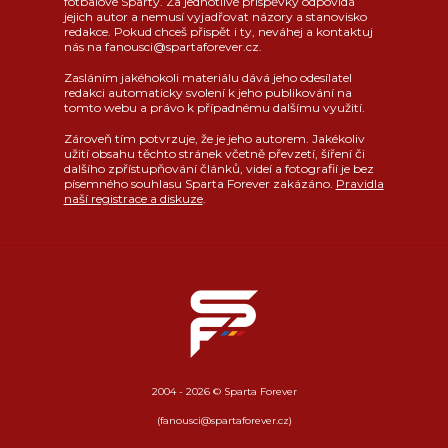
fotbalové Sparty. Za jednotlivé příspěvky odpovídá
jejich autor a nemusí vyjadřovat názory a stanovisko
redakce. Pokud chceš přispět i ty, neváhej a kontaktuj
nás na fanousci@spartaforever.cz.
Zasláním jakéhokoli materiálu dává jeho odesílatel
redakci automaticky svolení k jeho publikování na
tomto webu a právo k případnému dalšímu využití.
Zároveň tím potvrzuje, že je jeho autorem. Jakékoliv
užití obsahu těchto stránek včetně převzetí, šíření či
dalšího zpřístupňování článků, videí a fotografií je bez
písemného souhlasu Sparta Forever zakázáno.
Pravidla
naší registrace a diskuze
.
2004 - 2026 © Sparta Forever
(fanousci@spartaforever.cz)