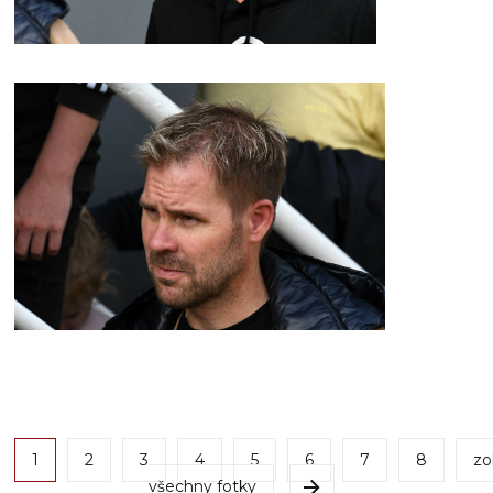
1
2
3
4
5
6
7
8
zo
všechny fotky