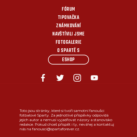
FÓRUM
TIPOVAČKA
ZNÁMKOVÁNÍ
NAVŠTÍVILI JSME
FOTOGALERIE
O SPARTĚ S
ESHOP
Toto jsou stránky, které si tvoří samotní fanoušci
fotbalové Sparty. Za jednotlivé příspěvky odpovídá
jejich autor a nemusí vyjadřovat názory a stanovisko
redakce. Pokud chceš přispět i ty, neváhej a kontaktuj
nás na fanousci@spartaforever.cz.