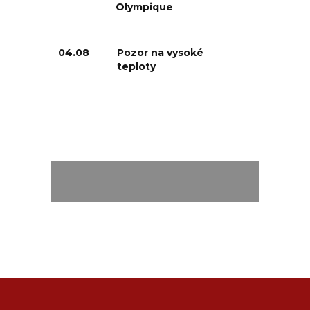
Olympique
04.08
Pozor na vysoké
teploty