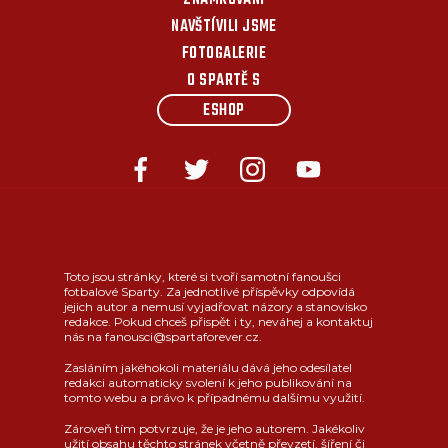
ZNÁMKOVÁNÍ
NAVŠTÍVILI JSME
FOTOGALERIE
O SPARTĚ S
ESHOP
Toto jsou stránky, které si tvoří samotní fanoušci
fotbalové Sparty. Za jednotlivé příspěvky odpovídá
jejich autor a nemusí vyjadřovat názory a stanovisko
redakce. Pokud chceš přispět i ty, neváhej a kontaktuj
nás na fanousci@spartaforever.cz.
Zasláním jakéhokoli materiálu dává jeho odesílatel
redakci automaticky svolení k jeho publikování na
tomto webu a právo k případnému dalšímu využití.
Zároveň tím potvrzuje, že je jeho autorem. Jakékoliv
užití obsahu těchto stránek včetně převzetí, šíření či