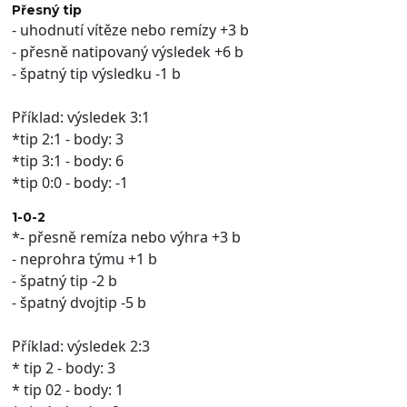
Přesný tip
- uhodnutí vítěze nebo remízy +3 b
- přesně natipovaný výsledek +6 b
- špatný tip výsledku -1 b
Příklad: výsledek 3:1
*tip 2:1 - body: 3
*tip 3:1 - body: 6
*tip 0:0 - body: -1
1-0-2
*- přesně remíza nebo výhra +3 b
- neprohra týmu +1 b
- špatný tip -2 b
- špatný dvojtip -5 b
Příklad: výsledek 2:3
* tip 2 - body: 3
* tip 02 - body: 1