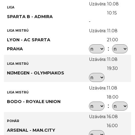
Uzávěra:
10.08
LIGA
10:15
SPARTA B - ADMIRA
-
Uzávěra:
11.08
LIGA MISTRŮ
LYON - AC SPARTA
21:00
:
PRAHA
Uzávěra:
11.08
LIGA MISTRŮ
19:30
NIJMEGEN - OLYMPIAKOS
Uzávěra:
11.08
LIGA MISTRŮ
18:00
BODO - ROYALE UNION
:
Uzávěra:
16.08
POHÁR
16:00
ARSENAL - MAN.CITY