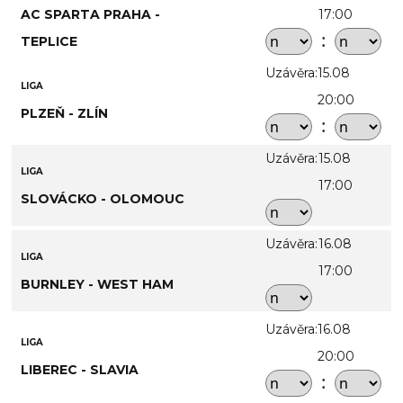
AC SPARTA PRAHA -
17:00
:
TEPLICE
Uzávěra:
15.08
LIGA
20:00
PLZEŇ - ZLÍN
:
Uzávěra:
15.08
LIGA
17:00
SLOVÁCKO - OLOMOUC
Uzávěra:
16.08
LIGA
17:00
BURNLEY - WEST HAM
Uzávěra:
16.08
LIGA
20:00
LIBEREC - SLAVIA
: