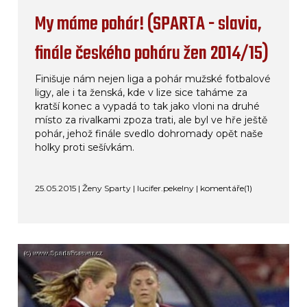
My máme pohár! (SPARTA - slavia,
finále českého poháru žen 2014/15)
Finišuje nám nejen liga a pohár mužské fotbalové
ligy, ale i ta ženská, kde v lize sice taháme za
kratší konec a vypadá to tak jako vloni na druhé
místo za rivalkami zpoza trati, ale byl ve hře ještě
pohár, jehož finále svedlo dohromady opět naše
holky proti sešívkám.
25.05.2015 | Ženy Sparty | lucifer.pekelny |
komentáře(1)