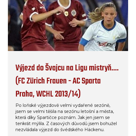
Výjezd do Švajcu na Ligu mistryň....
(FC Zürich Frauen - AC Sparta
Praha, WCHL 2013/14)
Po loňské výjezdově velmi vydařené sezóně,
jsem se velmi těšila na sezónu letošní a města,
která díky Spartičce poznám. Jak jen jsem se
tenkrát mýlila. Z časových důvodů jsem bohužel
nezvládala výjezd do švédského Häckenu.