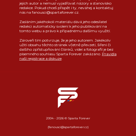
jejich autor a nemusí vyjadřovat názory a stanovisko
redakce. Pokud chceš přispět i ty, neváhej a kontaktuj
nás na fanousci@spartaforever.cz.
Zasláním jakéhokoli materiálu dává jeho odesílatel
redakci automaticky svolení k jeho publikování na
tomto webu a právo k případnému dalšímu využití.
Zároveň tím potvrzuje, že je jeho autorem. Jakékoliv
užití obsahu těchto stránek včetně převzetí, šíření či
dalšího zpřístupňování článků, videí a fotografií je bez
písemného souhlasu Sparta Forever zakázáno.
Pravidla
naší registrace a diskuze
.
2004 - 2026 © Sparta Forever
(fanousci@spartaforever.cz)