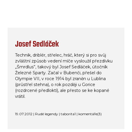
Josef Sedláček
Technik, driblér, střelec, hráč, který si pro svůj
zvláštní způsob vedení míče vysloužil přezdívku
„Šmrdlus”, takový byl Josef Sedláček, útočník
Železné Sparty. Začal v Bubenči, přešel do
Olympie VII, v roce 1914 byl zraněn u Lublina
(průstřel stehna), o rok později u Gorice
(rozdrcené předloktí), ale přesto se ke kopané
vrátil.
19.07.2012 | Rudé legendy | taborita1 |
komentáře(3)