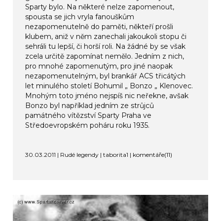
Sparty bylo. Na některé nelze zapomenout,
spousta se jich vryla fanouškům
nezapomenutelně do paměti, někteří prošli
klubem, aniž v něm zanechali jakoukoli stopu či
sehráli tu lepší, či horší roli. Na žádné by se však
zcela určitě zapomínat nemělo. Jedním z nich,
pro mnohé zapomenutým, pro jiné naopak
nezapomenutelným, byl brankář ACS třicátých
let minulého století Bohumil „ Bonzo „ Klenovec.
Mnohým toto jméno nejspíš nic neřekne, avšak
Bonzo byl například jedním ze strůjců
památného vítězství Sparty Praha ve
Středoevropském poháru roku 1935.
30.03.2011 | Rudé legendy | taborita1 |
komentáře(11)