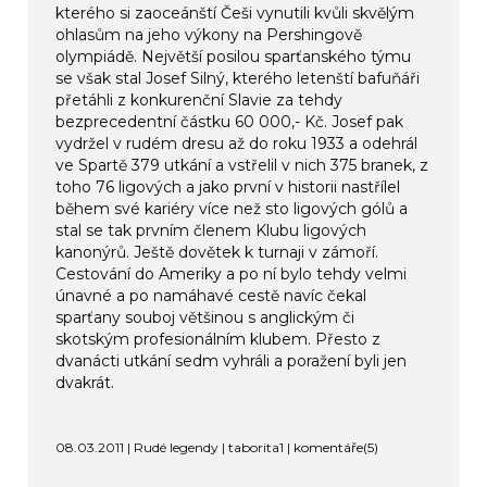
kterého si zaoceánští Češi vynutili kvůli skvělým
ohlasům na jeho výkony na Pershingově
olympiádě. Největší posilou sparťanského týmu
se však stal Josef Silný, kterého letenští bafuňáři
přetáhli z konkurenční Slavie za tehdy
bezprecedentní částku 60 000,- Kč. Josef pak
vydržel v rudém dresu až do roku 1933 a odehrál
ve Spartě 379 utkání a vstřelil v nich 375 branek, z
toho 76 ligových a jako první v historii nastřílel
během své kariéry více než sto ligových gólů a
stal se tak prvním členem Klubu ligových
kanonýrů. Ještě dovětek k turnaji v zámoří.
Cestování do Ameriky a po ní bylo tehdy velmi
únavné a po namáhavé cestě navíc čekal
sparťany souboj většinou s anglickým či
skotským profesionálním klubem. Přesto z
dvanácti utkání sedm vyhráli a poražení byli jen
dvakrát.
08.03.2011 | Rudé legendy | taborita1 |
komentáře(5)