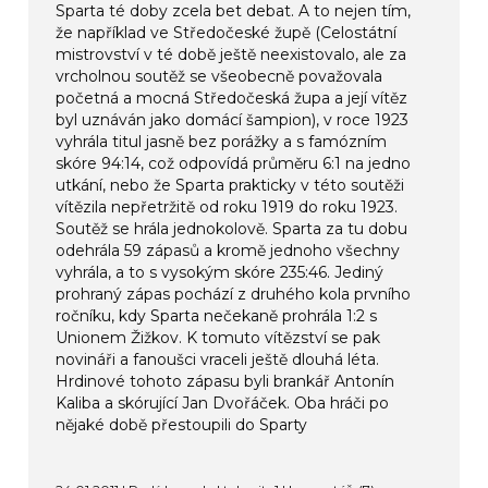
Sparta té doby zcela bet debat. A to nejen tím,
že například ve Středočeské župě (Celostátní
mistrovství v té době ještě neexistovalo, ale za
vrcholnou soutěž se všeobecně považovala
početná a mocná Středočeská župa a její vítěz
byl uznáván jako domácí šampion), v roce 1923
vyhrála titul jasně bez porážky a s famózním
skóre 94:14, což odpovídá průměru 6:1 na jedno
utkání, nebo že Sparta prakticky v této soutěži
vítězila nepřetržitě od roku 1919 do roku 1923.
Soutěž se hrála jednokolově. Sparta za tu dobu
odehrála 59 zápasů a kromě jednoho všechny
vyhrála, a to s vysokým skóre 235:46. Jediný
prohraný zápas pochází z druhého kola prvního
ročníku, kdy Sparta nečekaně prohrála 1:2 s
Unionem Žižkov. K tomuto vítězství se pak
novináři a fanoušci vraceli ještě dlouhá léta.
Hrdinové tohoto zápasu byli brankář Antonín
Kaliba a skórující Jan Dvořáček. Oba hráči po
nějaké době přestoupili do Sparty