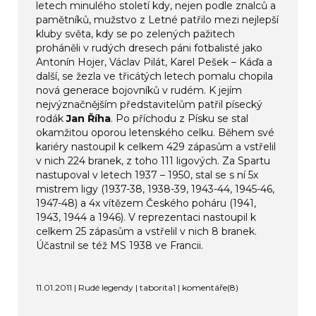
letech minulého století kdy, nejen podle znalců a
pamětníků, mužstvo z Letné patřilo mezi nejlepší
kluby světa, kdy se po zelených pažitech
proháněli v rudých dresech páni fotbalisté jako
Antonín Hojer, Václav Pilát, Karel Pešek – Káďa a
další, se žezla ve třicátých letech pomalu chopila
nová generace bojovníků v rudém. K jejím
nejvýznačnějším představitelům patřil písecký
rodák
Jan Říha
. Po příchodu z Písku se stal
okamžitou oporou letenského celku. Během své
kariéry nastoupil k celkem 429 zápasům a vstřelil
v nich 224 branek, z toho 111 ligových. Za Spartu
nastupoval v letech 1937 – 1950, stal se s ní 5x
mistrem ligy (1937-38, 1938-39, 1943-44, 1945-46,
1947-48) a 4x vítězem Českého poháru (1941,
1943, 1944 a 1946). V reprezentaci nastoupil k
celkem 25 zápasům a vstřelil v nich 8 branek.
Účastnil se též MS 1938 ve Francii.
11.01.2011 | Rudé legendy | taborita1 |
komentáře(8)