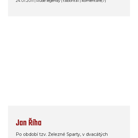
24.01.2011 | Rudé legendy | taborita1 |
komentáře(7)
Jan Říha
Po období tzv. Železné Sparty, v dvacátých