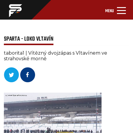
MENU
SPARTA - LOKO VLTAVÍN
taborita1 | Vítězný dvojzápas s Vltavínem ve
strahovské morně