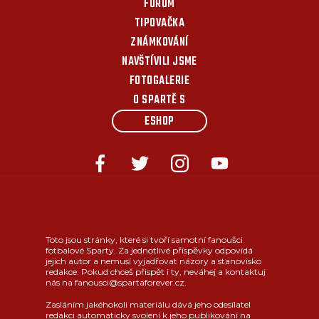
FÓRUM
TIPOVAČKA
ZNÁMKOVÁNÍ
NAVŠTÍVILI JSME
FOTOGALERIE
O SPARTĚ S
ESHOP
Toto jsou stránky, které si tvoří samotní fanoušci
fotbalové Sparty. Za jednotlivé příspěvky odpovídá
jejich autor a nemusí vyjadřovat názory a stanovisko
redakce. Pokud chceš přispět i ty, neváhej a kontaktuj
nás na fanousci@spartaforever.cz.
Zasláním jakéhokoli materiálu dává jeho odesílatel
redakci automaticky svolení k jeho publikování na