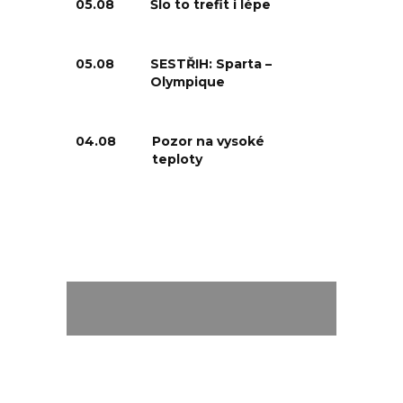
05.08
Šlo to trefit i lépe
05.08
SESTŘIH: Sparta –
Olympique
04.08
Pozor na vysoké
teploty