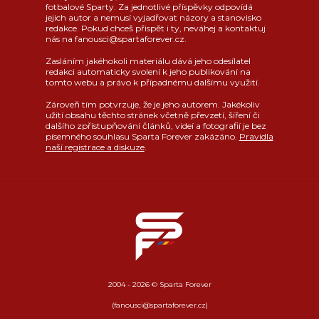
fotbalové Sparty. Za jednotlivé příspěvky odpovídá
jejich autor a nemusí vyjadřovat názory a stanovisko
redakce. Pokud chceš přispět i ty, neváhej a kontaktuj
nás na fanousci@spartaforever.cz.
Zasláním jakéhokoli materiálu dává jeho odesílatel
redakci automaticky svolení k jeho publikování na
tomto webu a právo k případnému dalšímu využití.
Zároveň tím potvrzuje, že je jeho autorem. Jakékoliv
užití obsahu těchto stránek včetně převzetí, šíření či
dalšího zpřístupňování článků, videí a fotografií je bez
písemného souhlasu Sparta Forever zakázáno.
Pravidla
naší registrace a diskuze
.
2004 - 2026 © Sparta Forever
(fanousci@spartaforever.cz)