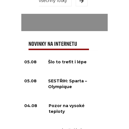
všechny fotky
NOVINKY NA INTERNETU
05.08
Šlo to trefit i lépe
05.08
SESTŘIH: Sparta –
Olympique
04.08
Pozor na vysoké
teploty