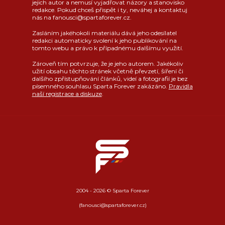
jejich autor a nemusí vyjadřovat názory a stanovisko
redakce. Pokud chceš přispět i ty, neváhej a kontaktuj
nás na fanousci@spartaforever.cz.
Zasláním jakéhokoli materiálu dává jeho odesílatel
redakci automaticky svolení k jeho publikování na
tomto webu a právo k případnému dalšímu využití.
Zároveň tím potvrzuje, že je jeho autorem. Jakékoliv
užití obsahu těchto stránek včetně převzetí, šíření či
dalšího zpřístupňování článků, videí a fotografií je bez
písemného souhlasu Sparta Forever zakázáno.
Pravidla
naší registrace a diskuze
.
2004 - 2026 © Sparta Forever
(fanousci@spartaforever.cz)