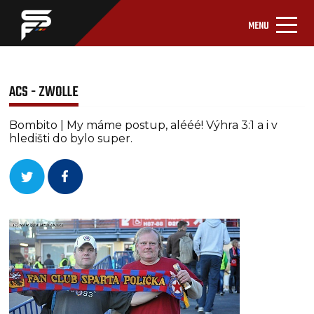
MENU
ACS - ZWOLLE
Bombito | My máme postup, alééé! Výhra 3:1 a i v
hledišti do bylo super.