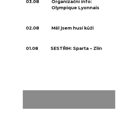
03.08
Organizační info:
Olympique Lyonnais
02.08
Měl jsem husí kůži
01.08
SESTŘIH: Sparta – Zlín