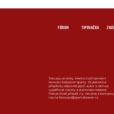
FÓRUM
TIPOVAČKA
ZNÁ
Toto jsou stránky, které si tvoří samotní
fanoušci fotbalové Sparty. Za jednotlivé
příspěvky odpovídá jejich autor a nemusí
vyjadřovat názory a stanovisko redakce.
Pokud chceš přispět i ty, neváhej a kontaktu
nás na fanousci@spartaforever.cz.