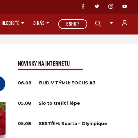
 HLEDIŠTĚ
O NÁS
ESHOP
NOVINKY NA INTERNETU
06.08
BUĎ V TÝMU: FOCUS #3
05.08
Šlo to trefit i lépe
05.08
SESTŘIH: Sparta – Olympique