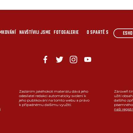
MKOVÁNÍ
NAVŠTÍVILI JSME
FOTOGALERIE
O SPARTĚ S
ESHO
Zasláním jakéhokoli materiálu dává jeho
Zároveň tí
odesílatel redakci automaticky svolení k
užití obsah
jeho publikování na tomto webu a právo
dalšího zpř
k případnému dalšímu využití.
písemného 
j
naší regist