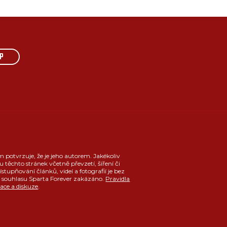
P
m potvrzuje, že je jeho autorem. Jakékoliv
u těchto stránek včetně převzetí, šíření či
ístupňování článků, videí a fotografií je bez
souhlasu Sparta Forever zakázáno.
Pravidla
race a diskuze
.