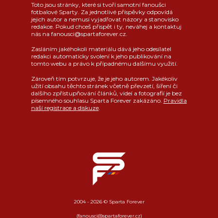
Toto jsou stránky, které si tvoří samotní fanoušci
fotbalové Sparty. Za jednotlivé příspěvky odpovídá
jejich autor a nemusí vyjadřovat názory a stanovisko
redakce. Pokud chceš přispět i ty, neváhej a kontaktuj
nás na fanousci@spartaforever.cz.
Zasláním jakéhokoli materiálu dává jeho odesílatel
redakci automaticky svolení k jeho publikování na
tomto webu a právo k případnému dalšímu využití.
Zároveň tím potvrzuje, že je jeho autorem. Jakékoliv
užití obsahu těchto stránek včetně převzetí, šíření či
dalšího zpřístupňování článků, videí a fotografií je bez
písemného souhlasu Sparta Forever zakázáno.
Pravidla
naší registrace a diskuze
.
2004 - 2026 © Sparta Forever
(fanousci@spartaforever.cz)