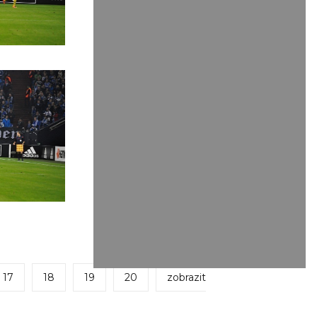
17
18
19
20
zobrazit