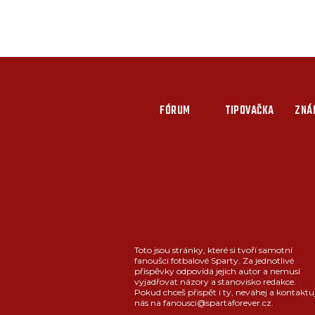
FÓRUM
TIPOVAČKA
ZNÁ
Toto jsou stránky, které si tvoří samotní
fanoušci fotbalové Sparty. Za jednotlivé
příspěvky odpovídá jejich autor a nemusí
vyjadřovat názory a stanovisko redakce.
Pokud chceš přispět i ty, neváhej a kontaktu
nás na fanousci@spartaforever.cz.