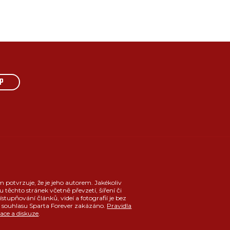
P
m potvrzuje, že je jeho autorem. Jakékoliv
u těchto stránek včetně převzetí, šíření či
ístupňování článků, videí a fotografií je bez
souhlasu Sparta Forever zakázáno.
Pravidla
race a diskuze
.