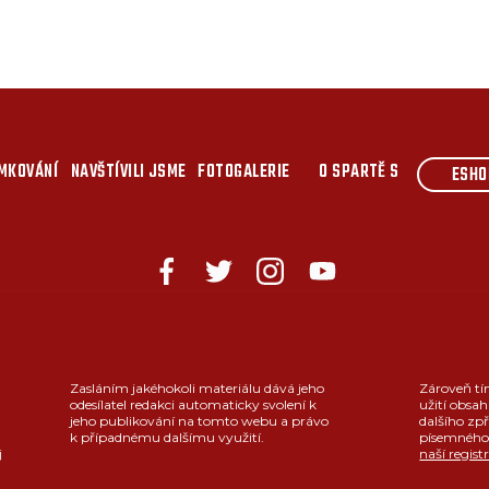
MKOVÁNÍ
NAVŠTÍVILI JSME
FOTOGALERIE
O SPARTĚ S
ESHO
Zasláním jakéhokoli materiálu dává jeho
Zároveň tí
odesílatel redakci automaticky svolení k
užití obsah
jeho publikování na tomto webu a právo
dalšího zpř
k případnému dalšímu využití.
písemného 
j
naší regist