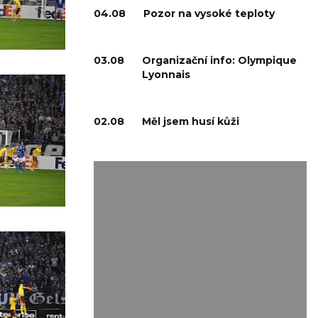
04.08
Pozor na vysoké teploty
03.08
Organizační info: Olympique
Lyonnais
02.08
Měl jsem husí kůži