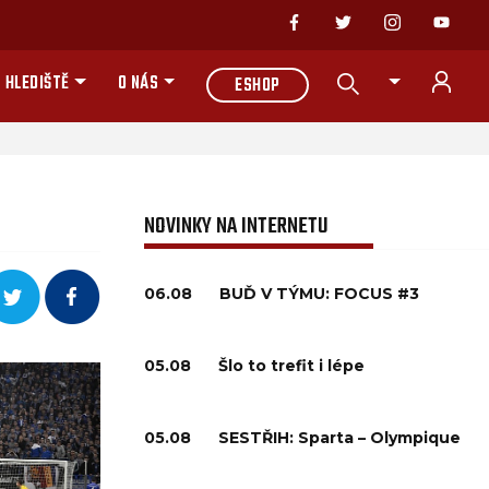
 HLEDIŠTĚ
O NÁS
ESHOP
NOVINKY NA INTERNETU
06.08
BUĎ V TÝMU: FOCUS #3
05.08
Šlo to trefit i lépe
05.08
SESTŘIH: Sparta – Olympique