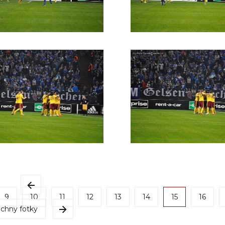
9
10
11
12
13
14
15
16
chny fotky