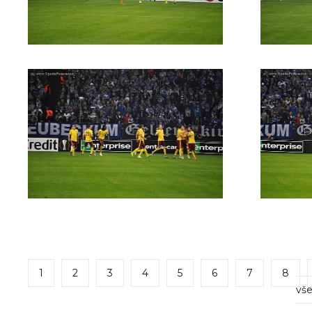
1
2
3
4
5
6
7
8
vše