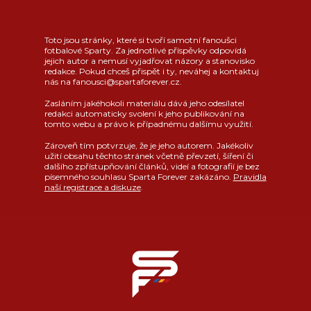
Toto jsou stránky, které si tvoří samotní fanoušci
fotbalové Sparty. Za jednotlivé příspěvky odpovídá
jejich autor a nemusí vyjadřovat názory a stanovisko
redakce. Pokud chceš přispět i ty, neváhej a kontaktuj
nás na fanousci@spartaforever.cz.
Zasláním jakéhokoli materiálu dává jeho odesílatel
redakci automaticky svolení k jeho publikování na
tomto webu a právo k případnému dalšímu využití.
Zároveň tím potvrzuje, že je jeho autorem. Jakékoliv
užití obsahu těchto stránek včetně převzetí, šíření či
dalšího zpřístupňování článků, videí a fotografií je bez
písemného souhlasu Sparta Forever zakázáno.
Pravidla
naší registrace a diskuze
.