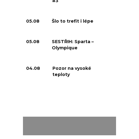
#3
05.08
Šlo to trefit i lépe
05.08
SESTŘIH: Sparta –
Olympique
04.08
Pozor na vysoké
teploty