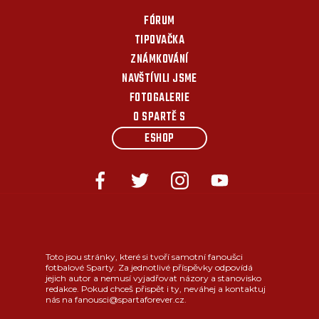
FÓRUM
TIPOVAČKA
ZNÁMKOVÁNÍ
NAVŠTÍVILI JSME
FOTOGALERIE
O SPARTĚ S
ESHOP
Toto jsou stránky, které si tvoří samotní fanoušci
fotbalové Sparty. Za jednotlivé příspěvky odpovídá
jejich autor a nemusí vyjadřovat názory a stanovisko
redakce. Pokud chceš přispět i ty, neváhej a kontaktuj
nás na fanousci@spartaforever.cz.