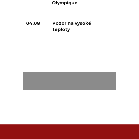
Olympique
04.08
Pozor na vysoké
teploty