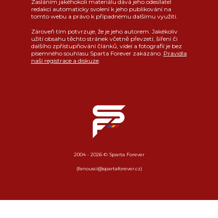
Zasláním jakéhokoli materiálu dává jeho odesílatel
redakci automaticky svolení k jeho publikování na
tomto webu a právo k případnému dalšímu využití.
Zároveň tím potvrzuje, že je jeho autorem. Jakékoliv
užití obsahu těchto stránek včetně převzetí, šíření či
dalšího zpřístupňování článků, videí a fotografií je bez
písemného souhlasu Sparta Forever zakázáno.
Pravidla
naší registrace a diskuze
.
2004 - 2026 © Sparta Forever
(fanousci@spartaforever.cz)