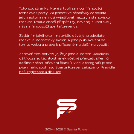
Toto jsou stránky, které si tvoří samotní fanoušci
fotbalové Sparty. Za jednotlivé příspěvky odpovídá
jejich autor a nemusí vyjadřovat názory a stanovisko
redakce. Pokud chceš přispět i ty, neváhej a kontaktuj
nás na fanousci@spartaforever.cz.
Zasláním jakéhokoli materiálu dává jeho odesílatel
redakci automaticky svolení k jeho publikování na
tomto webu a právo k případnému dalšímu využití.
Zároveň tím potvrzuje, že je jeho autorem. Jakékoliv
užití obsahu těchto stránek včetně převzetí, šíření či
dalšího zpřístupňování článků, videí a fotografií je bez
písemného souhlasu Sparta Forever zakázáno.
Pravidla
naší registrace a diskuze
.
2004 - 2026 © Sparta Forever