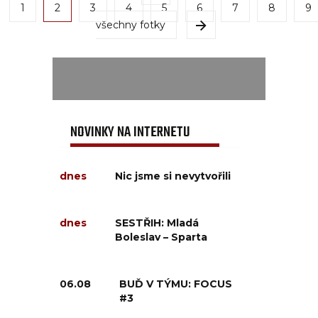
1
2
3
4
5
6
7
8
9
všechny fotky
NOVINKY NA INTERNETU
dnes
Nic jsme si nevytvořili
dnes
SESTŘIH: Mladá
Boleslav – Sparta
06.08
BUĎ V TÝMU: FOCUS
#3