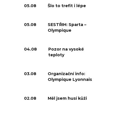
05.08
Šlo to trefit i lépe
05.08
SESTŘIH: Sparta –
Olympique
04.08
Pozor na vysoké
teploty
03.08
Organizační info:
Olympique Lyonnais
02.08
Měl jsem husí kůži