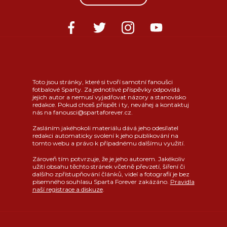
Toto jsou stránky, které si tvoří samotní fanoušci
fotbalové Sparty. Za jednotlivé příspěvky odpovídá
jejich autor a nemusí vyjadřovat názory a stanovisko
redakce. Pokud chceš přispět i ty, neváhej a kontaktuj
nás na fanousci@spartaforever.cz.
Zasláním jakéhokoli materiálu dává jeho odesílatel
redakci automaticky svolení k jeho publikování na
tomto webu a právo k případnému dalšímu využití.
Zároveň tím potvrzuje, že je jeho autorem. Jakékoliv
užití obsahu těchto stránek včetně převzetí, šíření či
dalšího zpřístupňování článků, videí a fotografií je bez
písemného souhlasu Sparta Forever zakázáno.
Pravidla
naší registrace a diskuze
.