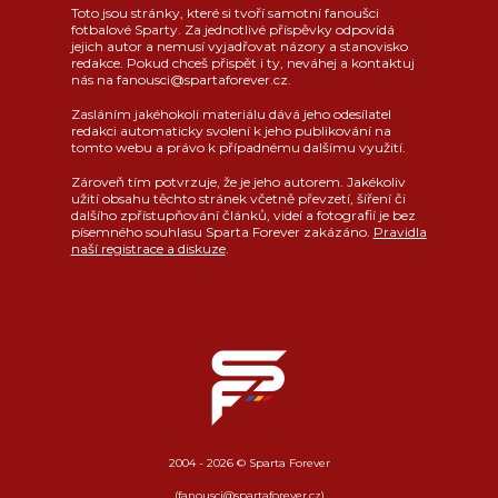
Toto jsou stránky, které si tvoří samotní fanoušci
fotbalové Sparty. Za jednotlivé příspěvky odpovídá
jejich autor a nemusí vyjadřovat názory a stanovisko
redakce. Pokud chceš přispět i ty, neváhej a kontaktuj
nás na fanousci@spartaforever.cz.
Zasláním jakéhokoli materiálu dává jeho odesílatel
redakci automaticky svolení k jeho publikování na
tomto webu a právo k případnému dalšímu využití.
Zároveň tím potvrzuje, že je jeho autorem. Jakékoliv
užití obsahu těchto stránek včetně převzetí, šíření či
dalšího zpřístupňování článků, videí a fotografií je bez
písemného souhlasu Sparta Forever zakázáno.
Pravidla
naší registrace a diskuze
.
2004 - 2026 © Sparta Forever
(fanousci@spartaforever.cz)