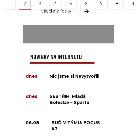
1
2
3
4
5
6
7
8
9
všechny fotky
NOVINKY NA INTERNETU
dnes
Nic jsme si nevytvořili
dnes
SESTŘIH: Mladá
Boleslav – Sparta
06.08
BUĎ V TÝMU: FOCUS
#3