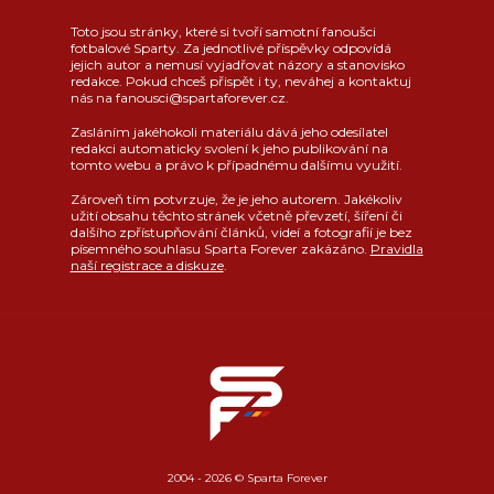
Toto jsou stránky, které si tvoří samotní fanoušci
fotbalové Sparty. Za jednotlivé příspěvky odpovídá
jejich autor a nemusí vyjadřovat názory a stanovisko
redakce. Pokud chceš přispět i ty, neváhej a kontaktuj
nás na fanousci@spartaforever.cz.
Zasláním jakéhokoli materiálu dává jeho odesílatel
redakci automaticky svolení k jeho publikování na
tomto webu a právo k případnému dalšímu využití.
Zároveň tím potvrzuje, že je jeho autorem. Jakékoliv
užití obsahu těchto stránek včetně převzetí, šíření či
dalšího zpřístupňování článků, videí a fotografií je bez
písemného souhlasu Sparta Forever zakázáno.
Pravidla
naší registrace a diskuze
.
2004 - 2026 © Sparta Forever