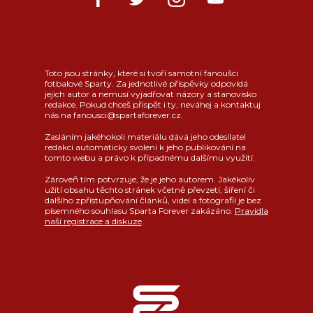
Toto jsou stránky, které si tvoří samotní fanoušci
fotbalové Sparty. Za jednotlivé příspěvky odpovídá
jejich autor a nemusí vyjadřovat názory a stanovisko
redakce. Pokud chceš přispět i ty, neváhej a kontaktuj
nás na fanousci@spartaforever.cz.
Zasláním jakéhokoli materiálu dává jeho odesílatel
redakci automaticky svolení k jeho publikování na
tomto webu a právo k případnému dalšímu využití.
Zároveň tím potvrzuje, že je jeho autorem. Jakékoliv
užití obsahu těchto stránek včetně převzetí, šíření či
dalšího zpřístupňování článků, videí a fotografií je bez
písemného souhlasu Sparta Forever zakázáno.
Pravidla
naší registrace a diskuze
.