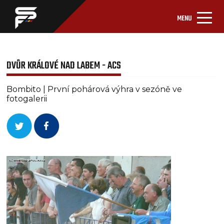
MENU
DVŮR KRÁLOVÉ NAD LABEM - ACS
Bombito | První pohárová výhra v sezóně ve
fotogalerii