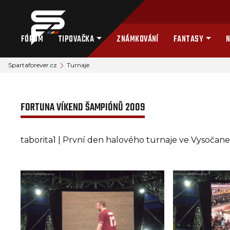
FÓRUM
TIPOVAČKA
ZNÁMKOVÁNÍ
FANTASY
N
Spartaforever.cz
Turnaje
FORTUNA VÍKEND ŠAMPIÓNŮ 2009
taborita1 | První den halového turnaje ve Vysočan