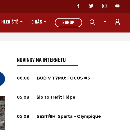
 HLEDIŠTĚ
O NÁS
ESHOP
NOVINKY NA INTERNETU
06.08
BUĎ V TÝMU: FOCUS #3
05.08
Šlo to trefit i lépe
05.08
SESTŘIH: Sparta – Olympique