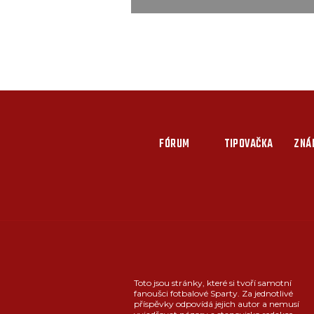
FÓRUM
TIPOVAČKA
ZNÁ
Toto jsou stránky, které si tvoří samotní
fanoušci fotbalové Sparty. Za jednotlivé
příspěvky odpovídá jejich autor a nemusí