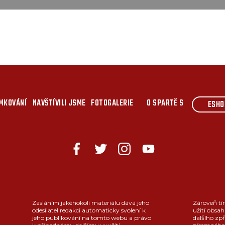
MKOVÁNÍ
NAVŠTÍVILI JSME
FOTOGALERIE
O SPARTĚ S
ESHO
Zasláním jakéhokoli materiálu dává jeho
Zároveň tí
odesílatel redakci automaticky svolení k
užití obsah
jeho publikování na tomto webu a právo
dalšího zpř