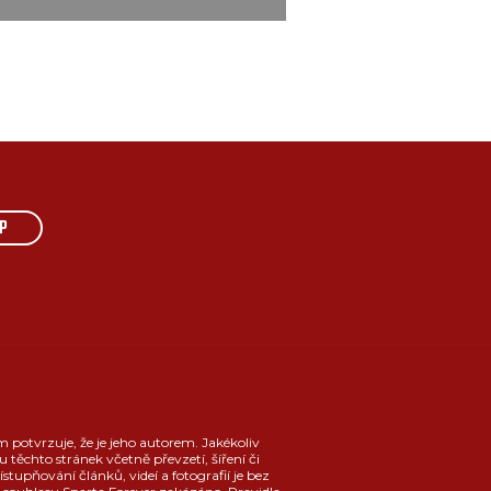
P
m potvrzuje, že je jeho autorem. Jakékoliv
u těchto stránek včetně převzetí, šíření či
ístupňování článků, videí a fotografií je bez