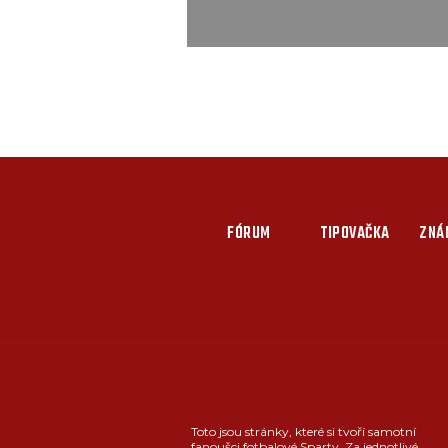
FÓRUM
TIPOVAČKA
ZNÁ
Toto jsou stránky, které si tvoří samotní
fanoušci fotbalové Sparty. Za jednotlivé