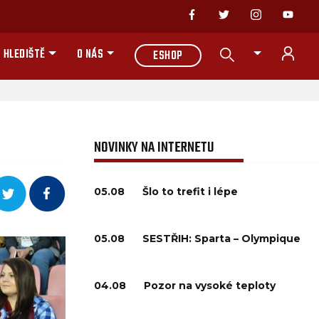
 HLEDIŠTĚ
O NÁS
ESHOP
NOVINKY NA INTERNETU
05.08
Šlo to trefit i lépe
05.08
SESTŘIH: Sparta – Olympique
04.08
Pozor na vysoké teploty