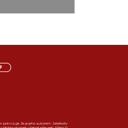
P
m potvrzuje, že je jeho autorem. Jakékoliv
u těchto stránek včetně převzetí, šíření či