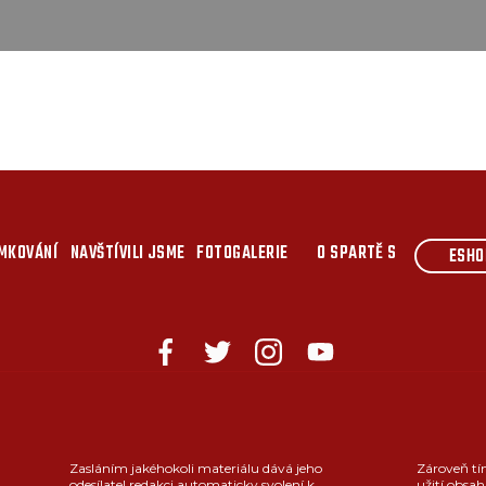
MKOVÁNÍ
NAVŠTÍVILI JSME
FOTOGALERIE
O SPARTĚ S
ESHO
Zasláním jakéhokoli materiálu dává jeho
Zároveň tí
odesílatel redakci automaticky svolení k
užití obsah