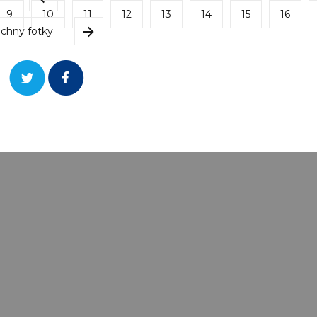
9
10
11
12
13
14
15
16
chny fotky