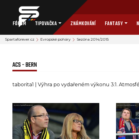
FÓRUM
TIPOVAČKA
ZNÁMKOVÁNÍ
FANTASY
N
Spartaforever.cz
Evropské poháry
Sezóna 2014/2015
ACS - BERN
taborita1 | Výhra po vydařeném výkonu 3:1. Atmosfé