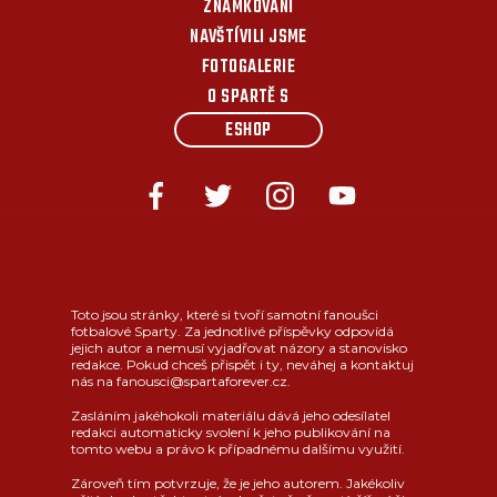
ZNÁMKOVÁNÍ
NAVŠTÍVILI JSME
FOTOGALERIE
O SPARTĚ S
ESHOP
Toto jsou stránky, které si tvoří samotní fanoušci
fotbalové Sparty. Za jednotlivé příspěvky odpovídá
jejich autor a nemusí vyjadřovat názory a stanovisko
redakce. Pokud chceš přispět i ty, neváhej a kontaktuj
nás na fanousci@spartaforever.cz.
Zasláním jakéhokoli materiálu dává jeho odesílatel
redakci automaticky svolení k jeho publikování na
tomto webu a právo k případnému dalšímu využití.
Zároveň tím potvrzuje, že je jeho autorem. Jakékoliv