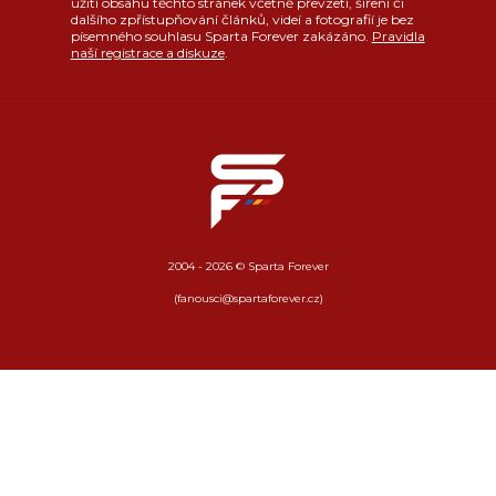
užití obsahu těchto stránek včetně převzetí, šíření či
dalšího zpřístupňování článků, videí a fotografií je bez
písemného souhlasu Sparta Forever zakázáno.
Pravidla
naší registrace a diskuze
.
2004 - 2026 © Sparta Forever
(fanousci@spartaforever.cz)