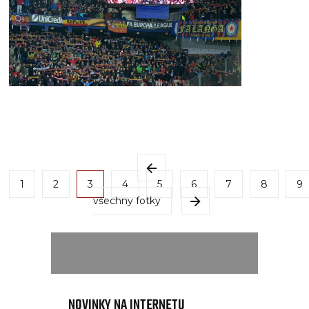
1
2
3
4
5
6
7
8
9
všechny fotky
NOVINKY NA INTERNETU