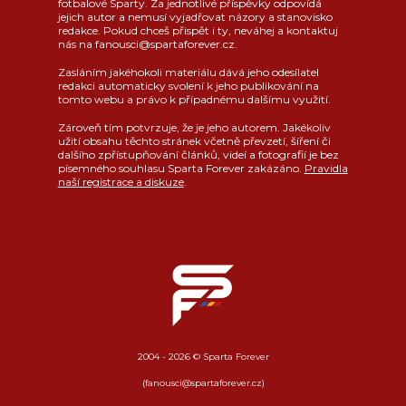
fotbalové Sparty. Za jednotlivé příspěvky odpovídá
jejich autor a nemusí vyjadřovat názory a stanovisko
redakce. Pokud chceš přispět i ty, neváhej a kontaktuj
nás na fanousci@spartaforever.cz.
Zasláním jakéhokoli materiálu dává jeho odesílatel
redakci automaticky svolení k jeho publikování na
tomto webu a právo k případnému dalšímu využití.
Zároveň tím potvrzuje, že je jeho autorem. Jakékoliv
užití obsahu těchto stránek včetně převzetí, šíření či
dalšího zpřístupňování článků, videí a fotografií je bez
písemného souhlasu Sparta Forever zakázáno.
Pravidla
naší registrace a diskuze
.
2004 - 2026 © Sparta Forever
(fanousci@spartaforever.cz)