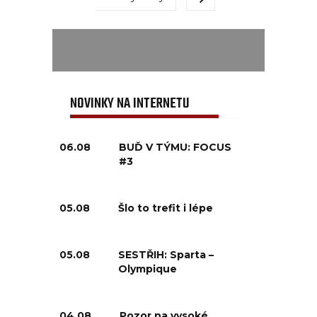
NOVINKY NA INTERNETU
06.08
BUĎ V TÝMU: FOCUS
#3
05.08
Šlo to trefit i lépe
05.08
SESTŘIH: Sparta –
Olympique
04.08
Pozor na vysoké