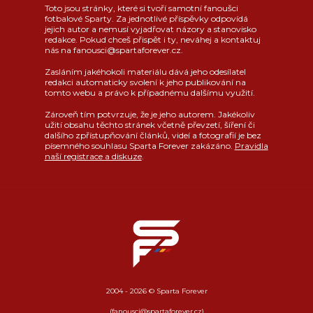
Toto jsou stránky, které si tvoří samotní fanoušci
fotbalové Sparty. Za jednotlivé příspěvky odpovídá
jejich autor a nemusí vyjadřovat názory a stanovisko
redakce. Pokud chceš přispět i ty, neváhej a kontaktuj
nás na fanousci@spartaforever.cz.
Zasláním jakéhokoli materiálu dává jeho odesílatel
redakci automaticky svolení k jeho publikování na
tomto webu a právo k případnému dalšímu využití.
Zároveň tím potvrzuje, že je jeho autorem. Jakékoliv
užití obsahu těchto stránek včetně převzetí, šíření či
dalšího zpřístupňování článků, videí a fotografií je bez
písemného souhlasu Sparta Forever zakázáno.
Pravidla
naší registrace a diskuze
.
2004 - 2026 © Sparta Forever
(fanousci@spartaforever.cz)