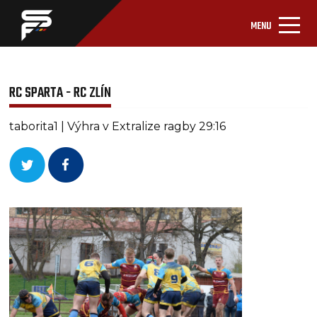
MENU
RC SPARTA - RC ZLÍN
taborita1 | Výhra v Extralize ragby 29:16