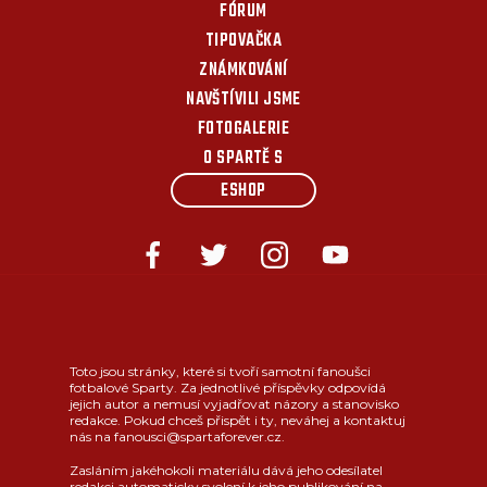
FÓRUM
TIPOVAČKA
ZNÁMKOVÁNÍ
NAVŠTÍVILI JSME
FOTOGALERIE
O SPARTĚ S
ESHOP
Toto jsou stránky, které si tvoří samotní fanoušci
fotbalové Sparty. Za jednotlivé příspěvky odpovídá
jejich autor a nemusí vyjadřovat názory a stanovisko
redakce. Pokud chceš přispět i ty, neváhej a kontaktuj
nás na fanousci@spartaforever.cz.
Zasláním jakéhokoli materiálu dává jeho odesílatel
redakci automaticky svolení k jeho publikování na