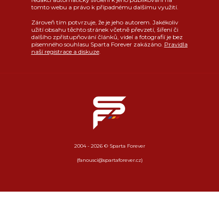
tomto webu a právo k případnému dalšímu využití.
Zároveň tím potvrzuje, že je jeho autorem. Jakékoliv
užití obsahu těchto stránek včetně převzetí, šíření či
dalšího zpřístupňování článků, videí a fotografií je bez
písemného souhlasu Sparta Forever zakázáno.
Pravidla
naší registrace a diskuze
.
2004 - 2026 © Sparta Forever
(fanousci@spartaforever.cz)