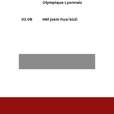
Olympique Lyonnais
02.08
Měl jsem husí kůži