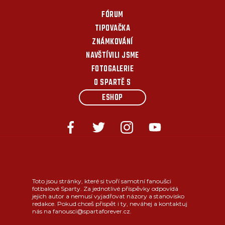
FÓRUM
TIPOVAČKA
ZNÁMKOVÁNÍ
NAVŠTÍVILI JSME
FOTOGALERIE
O SPARTĚ S
ESHOP
Toto jsou stránky, které si tvoří samotní fanoušci
fotbalové Sparty. Za jednotlivé příspěvky odpovídá
jejich autor a nemusí vyjadřovat názory a stanovisko
redakce. Pokud chceš přispět i ty, neváhej a kontaktuj
nás na fanousci@spartaforever.cz.