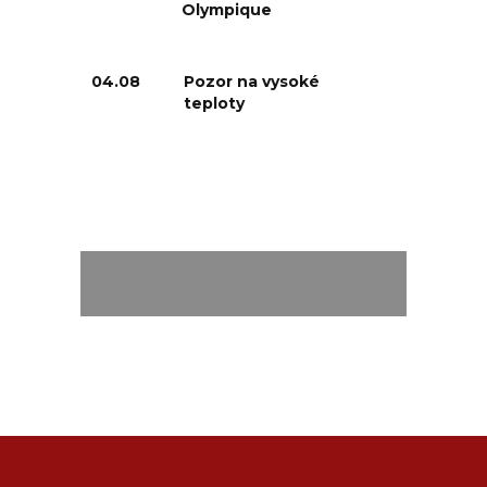
Olympique
04.08
Pozor na vysoké
teploty