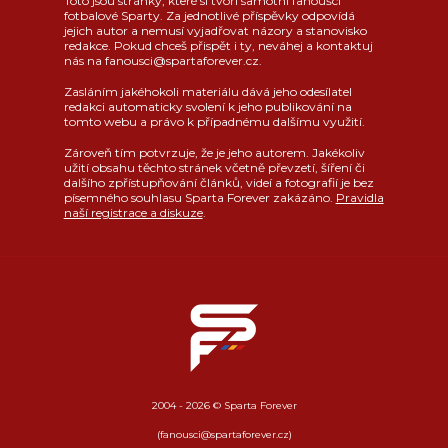
Toto jsou stránky, které si tvoří samotní fanoušci
fotbalové Sparty. Za jednotlivé příspěvky odpovídá
jejich autor a nemusí vyjadřovat názory a stanovisko
redakce. Pokud chceš přispět i ty, neváhej a kontaktuj
nás na fanousci@spartaforever.cz.
Zasláním jakéhokoli materiálu dává jeho odesílatel
redakci automaticky svolení k jeho publikování na
tomto webu a právo k případnému dalšímu využití.
Zároveň tím potvrzuje, že je jeho autorem. Jakékoliv
užití obsahu těchto stránek včetně převzetí, šíření či
dalšího zpřístupňování článků, videí a fotografií je bez
písemného souhlasu Sparta Forever zakázáno.
Pravidla
naší registrace a diskuze
.
2004 - 2026 © Sparta Forever
(fanousci@spartaforever.cz)