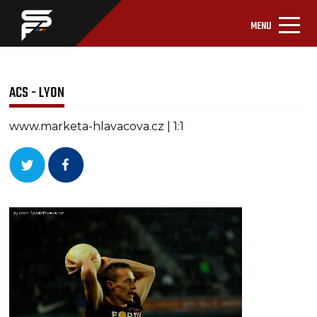
MENU
ACS - LYON
www.marketa-hlavacova.cz | 1:1