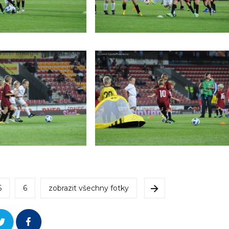
5
6
zobrazit všechny fotky