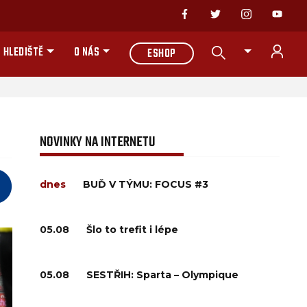
 HLEDIŠTĚ
O NÁS
ESHOP
NOVINKY NA INTERNETU
dnes
BUĎ V TÝMU: FOCUS #3
05.08
Šlo to trefit i lépe
05.08
SESTŘIH: Sparta – Olympique