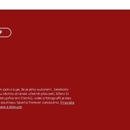
P
m potvrzuje, že je jeho autorem. Jakékoliv
u těchto stránek včetně převzetí, šíření či
ístupňování článků, videí a fotografií je bez
souhlasu Sparta Forever zakázáno.
Pravidla
race a diskuze
.