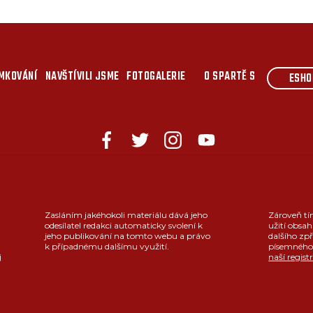
MKOVÁNÍ
NAVŠTÍVILI JSME
FOTOGALERIE
O SPARTĚ S
ESHO
Zasláním jakéhokoli materiálu dává jeho
Zároveň tí
odesílatel redakci automaticky svolení k
užití obsah
jeho publikování na tomto webu a právo
dalšího zpř
k případnému dalšímu využití.
písemného 
j
naší regist