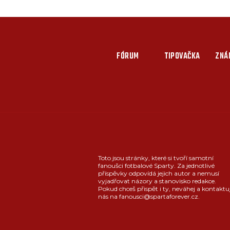
FÓRUM
TIPOVAČKA
ZNÁ
Toto jsou stránky, které si tvoří samotní
fanoušci fotbalové Sparty. Za jednotlivé
příspěvky odpovídá jejich autor a nemusí
vyjadřovat názory a stanovisko redakce.
Pokud chceš přispět i ty, neváhej a kontaktu
nás na fanousci@spartaforever.cz.