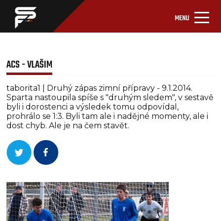
MENU
ACS - VLAŠIM
taborita1 | Druhý zápas zimní přípravy - 9.1.2014.
Sparta nastoupila spíše s "druhým sledem", v sestavě
byli i dorostenci a výsledek tomu odpovídal,
prohrálo se 1:3. Byli tam ale i nadějné momenty, ale i
dost chyb. Ale je na čem stavět.