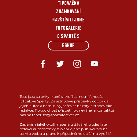
TIPOVAČKA
ZNÁMKOVÁNÍ
NAVŠTÍVILI JSME
FOTOGALERIE
O SPARTĚ S
ESHOP
Toto jsou stránky, které si tvoří samotní fanoušci
fotbalové Sparty. Za jednotlivé příspěvky odpovídá
jejich autor a nemusí vyjadřovat názory a stanovisko
redakce. Pokud chceš přispět i ty, neváhej a kontaktuj
nás na fanousci@spartaforever.cz.
Zasláním jakéhokoli materiálu dává jeho odesílatel
redakci automaticky svolení k jeho publikování na
tomto webu a právo k případnému dalšímu využití.