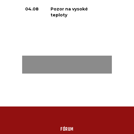
04.08
Pozor na vysoké
teploty
FÓRUM