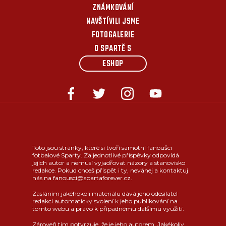
ZNÁMKOVÁNÍ
NAVŠTÍVILI JSME
FOTOGALERIE
O SPARTĚ S
ESHOP
Toto jsou stránky, které si tvoří samotní fanoušci
fotbalové Sparty. Za jednotlivé příspěvky odpovídá
jejich autor a nemusí vyjadřovat názory a stanovisko
redakce. Pokud chceš přispět i ty, neváhej a kontaktuj
nás na fanousci@spartaforever.cz.
Zasláním jakéhokoli materiálu dává jeho odesílatel
redakci automaticky svolení k jeho publikování na
tomto webu a právo k případnému dalšímu využití.
Zároveň tím potvrzuje, že je jeho autorem. Jakékoliv