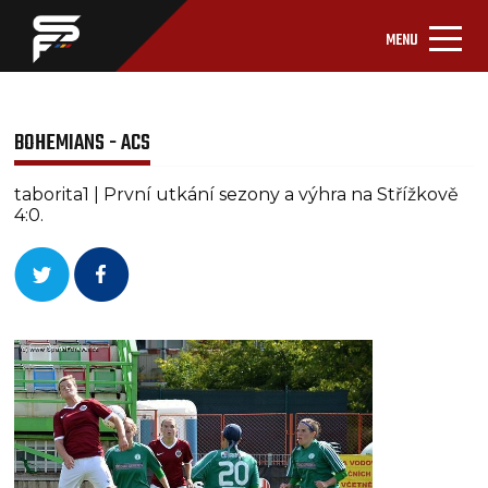
MENU
BOHEMIANS - ACS
taborita1 | První utkání sezony a výhra na Střížkově
4:0.