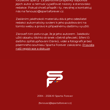
fotbalové Sparty. Za jednotlivé příspěvky odpovídá
jejich autor a nemusí vyjadřovat názory a stanovisko
redakce. Pokud chceš přispět i ty, neváhej a kontaktuj
nás na fanousci@spartaforever.cz.
Zasláním jakéhokoli materiálu dává jeho odesílatel
redakci automaticky svolení k jeho publikování na
tomto webu a právo k případnému dalšímu využití.
Zároveň tím potvrzuje, že je jeho autorem. Jakékoliv
užití obsahu těchto stránek včetně převzetí, šíření či
dalšího zpřístupňování článků, videí a fotografií je bez
písemného souhlasu Sparta Forever zakázáno.
Pravidla
naší registrace a diskuze
.
2004 - 2026 © Sparta Forever
(fanousci@spartaforever.cz)