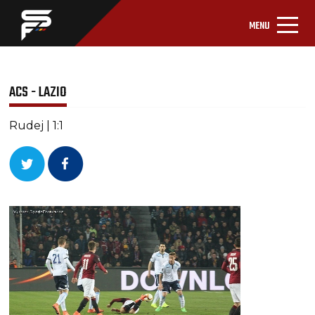
MENU
ACS - LAZIO
Rudej | 1:1