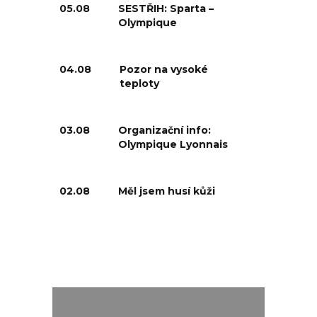
05.08
SESTŘIH: Sparta –
Olympique
04.08
Pozor na vysoké
teploty
03.08
Organizační info:
Olympique Lyonnais
02.08
Měl jsem husí kůži