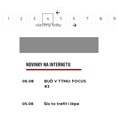
1
2
3
4
5
6
7
8
9
všechny fotky
NOVINKY NA INTERNETU
06.08
BUĎ V TÝMU: FOCUS
#3
05.08
Šlo to trefit i lépe