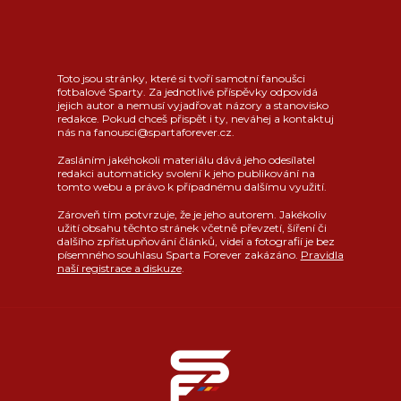
Toto jsou stránky, které si tvoří samotní fanoušci
fotbalové Sparty. Za jednotlivé příspěvky odpovídá
jejich autor a nemusí vyjadřovat názory a stanovisko
redakce. Pokud chceš přispět i ty, neváhej a kontaktuj
nás na fanousci@spartaforever.cz.
Zasláním jakéhokoli materiálu dává jeho odesílatel
redakci automaticky svolení k jeho publikování na
tomto webu a právo k případnému dalšímu využití.
Zároveň tím potvrzuje, že je jeho autorem. Jakékoliv
užití obsahu těchto stránek včetně převzetí, šíření či
dalšího zpřístupňování článků, videí a fotografií je bez
písemného souhlasu Sparta Forever zakázáno.
Pravidla
naší registrace a diskuze
.