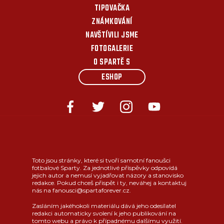
TIPOVAČKA
ZNÁMKOVÁNÍ
NAVŠTÍVILI JSME
FOTOGALERIE
O SPARTĚ S
ESHOP
Toto jsou stránky, které si tvoří samotní fanoušci
fotbalové Sparty. Za jednotlivé příspěvky odpovídá
jejich autor a nemusí vyjadřovat názory a stanovisko
redakce. Pokud chceš přispět i ty, neváhej a kontaktuj
nás na fanousci@spartaforever.cz.
Zasláním jakéhokoli materiálu dává jeho odesílatel
redakci automaticky svolení k jeho publikování na
tomto webu a právo k případnému dalšímu využití.